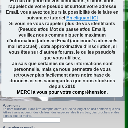
En cas de perte de vos identifiants, si vous vous
rappelez de votre pseudo et surtout votre adresse
Email, vous avez toujours la possibilité de le faire en
suivant ce tutoriel
En cliquant ICI
Si vous ne vous rappelez plus de vos identifiants
(Pseudo et/ou Mot de passe et/ou Email).
veuillez nous communiquer le maximum
d'information (adresse Email (ancienne/s adresse/s
mail et actuel) , date approximative d'inscription, si
vous êtes sur d'autres forums, le ou les pseudo/s
que vous utilisez.
Je sais que certaines de ces informations sont
personnelle, mais ça nous permettra de vous
retrouver plus facilement dans notre base de
données et ses sauvegardes que nous stockons
depuis 2010
MERCI à vous pour votre compréhension.
Votre nom :
Le nom d’utilisateur doit être compris entre 4 et 20 de long et ne doit contenir que des
lettres (sans accent), des chiffres, des espaces, des tirets bas, des crochets et des
signes plus et moins.
Votre adresse e-mail :