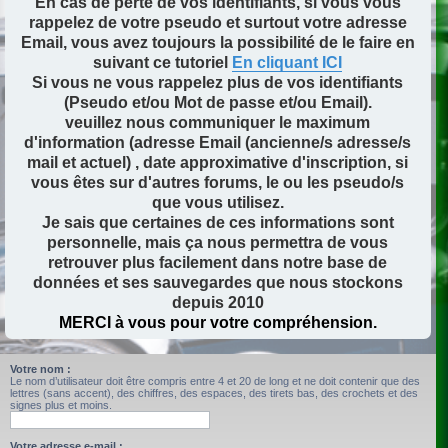
En cas de perte de vos identifiants, si vous vous
rappelez de votre pseudo et surtout votre adresse
Email, vous avez toujours la possibilité de le faire en
suivant ce tutoriel
En cliquant ICI
Si vous ne vous rappelez plus de vos identifiants
(Pseudo et/ou Mot de passe et/ou Email).
veuillez nous communiquer le maximum
d'information (adresse Email (ancienne/s adresse/s
mail et actuel) , date approximative d'inscription, si
vous êtes sur d'autres forums, le ou les pseudo/s
que vous utilisez.
Je sais que certaines de ces informations sont
personnelle, mais ça nous permettra de vous
retrouver plus facilement dans notre base de
données et ses sauvegardes que nous stockons
depuis 2010
MERCI à vous pour votre compréhension.
Votre nom :
Le nom d’utilisateur doit être compris entre 4 et 20 de long et ne doit contenir que des
lettres (sans accent), des chiffres, des espaces, des tirets bas, des crochets et des
signes plus et moins.
Votre adresse e-mail :