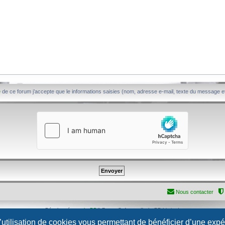
é
de ce forum j’accepte que le informations saisies (nom, adresse e-mail, texte du message et
Nous contacter
Développé par
phpBB
® Forum Software © phpBB Limited
Traduction française officielle
©
Qiaeru
l’utilisation de cookies vous permettant de bénéficier d’une exp