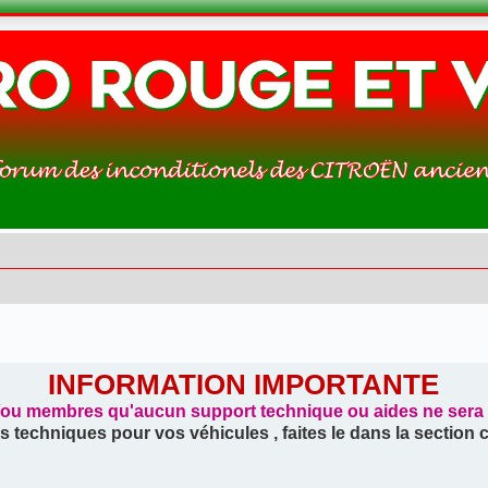
INFORMATION IMPORTANTE
/ou membres qu'aucun support technique ou aides ne sera tr
s techniques pour vos véhicules , faites le dans la section