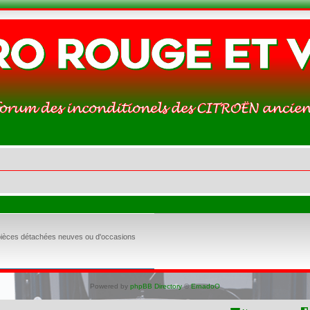
 pièces détachées neuves ou d'occasions
Powered by
phpBB Directory
©
ErnadoO