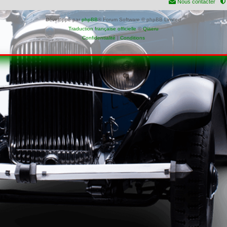
Nous contacter
Développé par
phpBB
® Forum Software © phpBB Limited
Traduction française officielle
©
Qiaeru
Confidentialité
|
Conditions