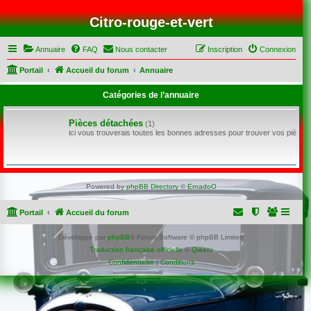
Citro-rouge-et-vert
Annuaire
FAQ
Nous contacter
Inscription
Connexion
Portail
Accueil du forum
Annuaire
Catégories de l’annuaire
Pièces détachées
(1)
ici vous trouverais toutes les bonnes adresses pour trouver vos pièce
Powered by
phpBB Directory
©
ErnadoO
Portail
Accueil du forum
Développé par
phpBB
® Forum Software © phpBB Limited
Traduction française officielle
©
Qiaeru
Confidentialité
|
Conditions