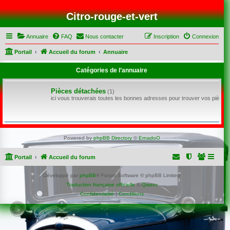
Citro-rouge-et-vert
Annuaire
FAQ
Nous contacter
Inscription
Connexion
Portail
Accueil du forum
Annuaire
Catégories de l’annuaire
Pièces détachées
(1)
ici vous trouverais toutes les bonnes adresses pour trouver vos pièce
Powered by
phpBB Directory
©
ErnadoO
Portail
Accueil du forum
Développé par
phpBB
® Forum Software © phpBB Limited
Traduction française officielle
©
Qiaeru
Confidentialité
|
Conditions