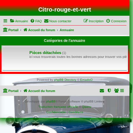
Citro-rouge-et-vert
Annuaire
FAQ
Nous contacter
Inscription
Connexion
Portail
Accueil du forum
Annuaire
Catégories de l’annuaire
Pièces détachées
(1)
ici vous trouverais toutes les bonnes adresses pour trouver vos pièce
Powered by
phpBB Directory
©
ErnadoO
Portail
Accueil du forum
Développé par
phpBB
® Forum Software © phpBB Limited
Traduction française officielle
©
Qiaeru
Confidentialité
|
Conditions