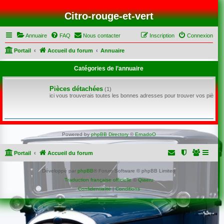
Citro-rouge-et-vert
Annuaire
FAQ
Nous contacter
Inscription
Connexion
Portail
Accueil du forum
Annuaire
Catégories de l’annuaire
Pièces détachées
(1)
ici vous trouverais toutes les bonnes adresses pour trouver vos pièce
Powered by
phpBB Directory
©
ErnadoO
Portail
Accueil du forum
Développé par
phpBB
® Forum Software © phpBB Limited
Traduction française officielle
©
Qiaeru
Confidentialité
|
Conditions