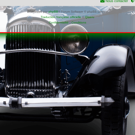
Nous contacter
Développé par
phpBB
® Forum Software © phpBB Limited
Traduction française officielle
©
Qiaeru
Confidentialité
|
Conditions