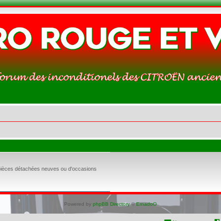
 pièces détachées neuves ou d'occasions
Powered by
phpBB Directory
©
ErnadoO