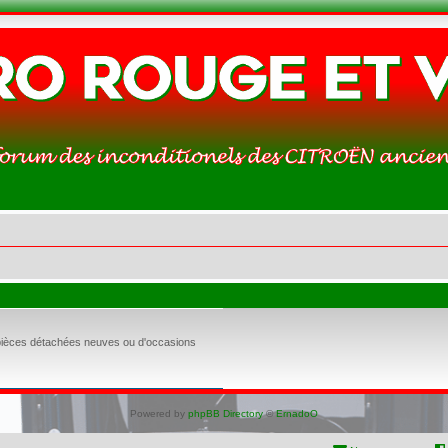
 pièces détachées neuves ou d'occasions
Powered by
phpBB Directory
©
ErnadoO