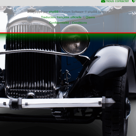
Nous contacter
Développé par
phpBB
® Forum Software © phpBB Limited
Traduction française officielle
©
Qiaeru
Confidentialité
|
Conditions