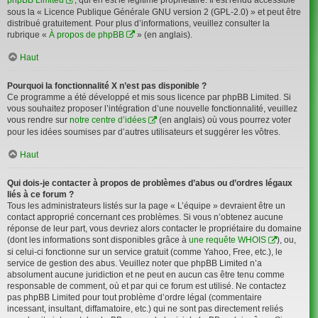
sous la « Licence Publique Générale GNU version 2 (GPL-2.0) » et peut être
distribué gratuitement. Pour plus d’informations, veuillez consulter la
rubrique «
À propos de phpBB
» (en anglais).
Haut
Pourquoi la fonctionnalité X n’est pas disponible ?
Ce programme a été développé et mis sous licence par phpBB Limited. Si
vous souhaitez proposer l’intégration d’une nouvelle fonctionnalité, veuillez
vous rendre sur
notre centre d’idées
(en anglais) où vous pourrez voter
pour les idées soumises par d’autres utilisateurs et suggérer les vôtres.
Haut
Qui dois-je contacter à propos de problèmes d’abus ou d’ordres légaux
liés à ce forum ?
Tous les administrateurs listés sur la page « L’équipe » devraient être un
contact approprié concernant ces problèmes. Si vous n’obtenez aucune
réponse de leur part, vous devriez alors contacter le propriétaire du domaine
(dont les informations sont disponibles grâce à
une requête WHOIS
), ou,
si celui-ci fonctionne sur un service gratuit (comme Yahoo, Free, etc.), le
service de gestion des abus. Veuillez noter que phpBB Limited n’a
absolument aucune juridiction et ne peut en aucun cas être tenu comme
responsable de comment, où et par qui ce forum est utilisé. Ne contactez
pas phpBB Limited pour tout problème d’ordre légal (commentaire
incessant, insultant, diffamatoire, etc.) qui ne sont pas directement reliés