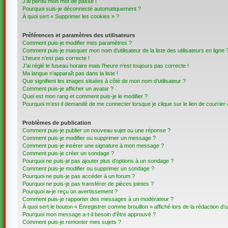
J’ai perdu mon mot de passe !
Pourquoi suis-je déconnecté automatiquement ?
À quoi sert « Supprimer les cookies » ?
Préférences et paramètres des utilisateurs
Comment puis-je modifier mes paramètres ?
Comment puis-je masquer mon nom d’utilisateur de la liste des utilisateurs en ligne 
L’heure n’est pas correcte !
J’ai réglé le fuseau horaire mais l’heure n’est toujours pas correcte !
Ma langue n’apparaît pas dans la liste !
Que signifient les images situées à côté de mon nom d’utilisateur ?
Comment puis-je afficher un avatar ?
Quel est mon rang et comment puis-je le modifier ?
Pourquoi m’est-il demandé de me connecter lorsque je clique sur le lien de courrier é
Problèmes de publication
Comment puis-je publier un nouveau sujet ou une réponse ?
Comment puis-je modifier ou supprimer un message ?
Comment puis-je insérer une signature à mon message ?
Comment puis-je créer un sondage ?
Pourquoi ne puis-je pas ajouter plus d’options à un sondage ?
Comment puis-je modifier ou supprimer un sondage ?
Pourquoi ne puis-je pas accéder à un forum ?
Pourquoi ne puis-je pas transférer de pièces jointes ?
Pourquoi ai-je reçu un avertissement ?
Comment puis-je rapporter des messages à un modérateur ?
À quoi sert le bouton « Enregistrer comme brouillon » affiché lors de la rédaction d’u
Pourquoi mon message a-t-il besoin d’être approuvé ?
Comment puis-je remonter mes sujets ?