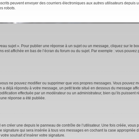
rs inscrits peuvent envoyer des courriers électroniques aux autres utilisateurs depui
es robots.
eau sujet ». Pour publier une réponse à un sujet ou un message, cliquez sur le bou
s est affichée en bas de l’écran du forum ou du sujet. Par exemple : vous pouvez 
 vous ne pouvez modifier ou supprimer que vos propres messages. Vous pouvez mod
’un a déjà répondu à votre message, un petit texte situé en dessous du message affi
e modification effectuée par un modérateur ou un administrateur, bien qu’ils puissent 
 une réponse a été publiée.
n créer une depuis le panneau de contrôle de l’utilisateur. Une fois créée, vous p
e signature qui sera insérée à tous vos messages en cochant la case appropriée dan
votre souhait d’insérer votre signature.