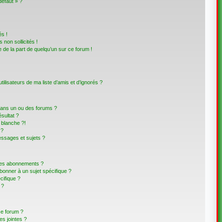
défaut » ?
s !
non sollicités !
e de la part de quelqu’un sur ce forum !
lisateurs de ma liste d’amis et d’ignorés ?
dans un ou des forums ?
sultat ?
blanche ?!
 ?
ssages et sujets ?
t les abonnements ?
bonner à un sujet spécifique ?
ifique ?
 ?
ce forum ?
s jointes ?