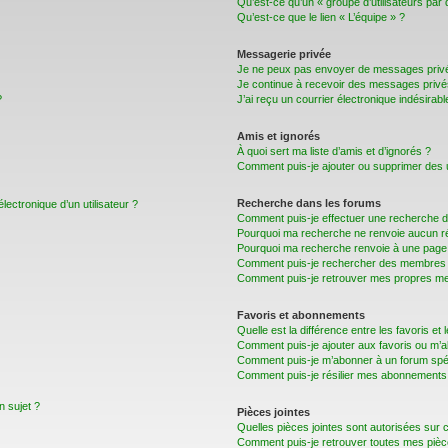
Qu’est-ce qu’un « groupe d’utilisateurs par 
Qu’est-ce que le lien « L’équipe » ?
Messagerie privée
Je ne peux pas envoyer de messages privé
Je continue à recevoir des messages privés 
?
J’ai reçu un courrier électronique indésirabl
Amis et ignorés
À quoi sert ma liste d’amis et d’ignorés ?
Comment puis-je ajouter ou supprimer des uti
Recherche dans les forums
lectronique d’un utilisateur ?
Comment puis-je effectuer une recherche 
Pourquoi ma recherche ne renvoie aucun ré
Pourquoi ma recherche renvoie à une page 
Comment puis-je rechercher des membres
Comment puis-je retrouver mes propres me
Favoris et abonnements
Quelle est la différence entre les favoris e
Comment puis-je ajouter aux favoris ou m’a
Comment puis-je m’abonner à un forum spéc
Comment puis-je résilier mes abonnements
n sujet ?
Pièces jointes
Quelles pièces jointes sont autorisées sur 
Comment puis-je retrouver toutes mes pièce