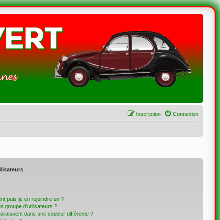
Inscription
Connexion
ilisateurs
t puis-je en rejoindre un ?
 groupe d’utilisateurs ?
paraissent dans une couleur différente ?