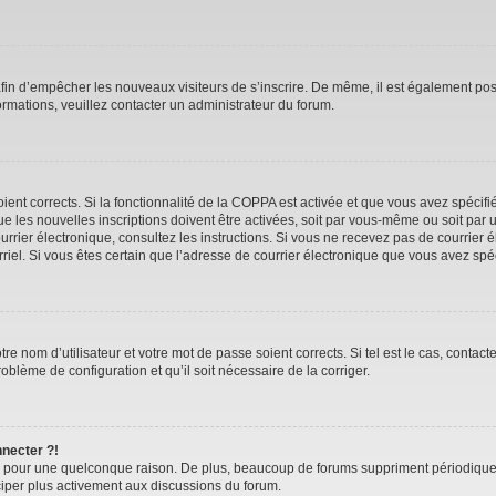
 afin d’empêcher les nouveaux visiteurs de s’inscrire. De même, il est également pos
nformations, veuillez contacter un administrateur du forum.
oient corrects. Si la fonctionnalité de la COPPA est activée et que vous avez spécif
 les nouvelles inscriptions doivent être activées, soit par vous-même ou soit par u
 courrier électronique, consultez les instructions. Si vous ne recevez pas de courr
ourriel. Si vous êtes certain que l’adresse de courrier électronique que vous avez sp
e nom d’utilisateur et votre mot de passe soient corrects. Si tel est le cas, contac
roblème de configuration et qu’il soit nécessaire de la corriger.
nnecter ?!
e pour une quelconque raison. De plus, beaucoup de forums suppriment périodiquement
iciper plus activement aux discussions du forum.