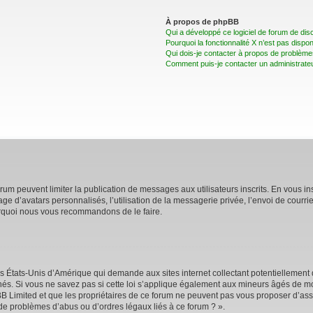
À propos de phpBB
Qui a développé ce logiciel de forum de dis
Pourquoi la fonctionnalité X n’est pas dispon
Qui dois-je contacter à propos de problèmes
Comment puis-je contacter un administrate
forum peuvent limiter la publication de messages aux utilisateurs inscrits. En vous 
age d’avatars personnalisés, l’utilisation de la messagerie privée, l’envoi de courri
pourquoi nous vous recommandons de le faire.
es États-Unis d’Amérique qui demande aux sites internet collectant potentiellemen
s. Si vous ne savez pas si cette loi s’applique également aux mineurs âgés de moi
BB Limited et que les propriétaires de ce forum ne peuvent pas vous proposer d’assi
 de problèmes d’abus ou d’ordres légaux liés à ce forum ? ».