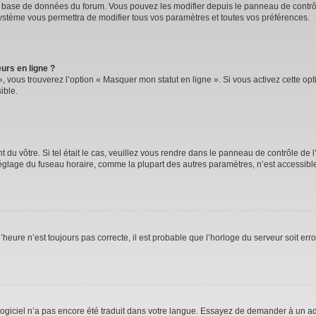
la base de données du forum. Vous pouvez les modifier depuis le panneau de contrôle
système vous permettra de modifier tous vos paramètres et toutes vos préférences.
urs en ligne ?
, vous trouverez l’option « Masquer mon statut en ligne ». Si vous activez cette op
ible.
nt du vôtre. Si tel était le cas, veuillez vous rendre dans le panneau de contrôle de l
lage du fuseau horaire, comme la plupart des autres paramètres, n’est accessible qu’
’heure n’est toujours pas correcte, il est probable que l’horloge du serveur soit er
e logiciel n’a pas encore été traduit dans votre langue. Essayez de demander à un adm