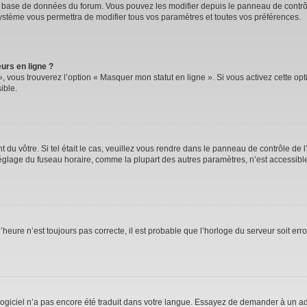
la base de données du forum. Vous pouvez les modifier depuis le panneau de contrôle
système vous permettra de modifier tous vos paramètres et toutes vos préférences.
urs en ligne ?
, vous trouverez l’option « Masquer mon statut en ligne ». Si vous activez cette op
ible.
nt du vôtre. Si tel était le cas, veuillez vous rendre dans le panneau de contrôle de l
lage du fuseau horaire, comme la plupart des autres paramètres, n’est accessible qu’
’heure n’est toujours pas correcte, il est probable que l’horloge du serveur soit er
e logiciel n’a pas encore été traduit dans votre langue. Essayez de demander à un adm