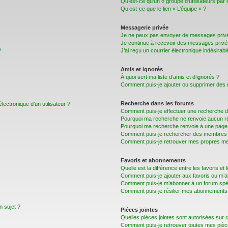
Qu’est-ce qu’un « groupe d’utilisateurs par 
Qu’est-ce que le lien « L’équipe » ?
Messagerie privée
Je ne peux pas envoyer de messages privé
Je continue à recevoir des messages privés 
?
J’ai reçu un courrier électronique indésirabl
Amis et ignorés
À quoi sert ma liste d’amis et d’ignorés ?
Comment puis-je ajouter ou supprimer des uti
Recherche dans les forums
lectronique d’un utilisateur ?
Comment puis-je effectuer une recherche 
Pourquoi ma recherche ne renvoie aucun ré
Pourquoi ma recherche renvoie à une page 
Comment puis-je rechercher des membres
Comment puis-je retrouver mes propres me
Favoris et abonnements
Quelle est la différence entre les favoris e
Comment puis-je ajouter aux favoris ou m’a
Comment puis-je m’abonner à un forum spéc
Comment puis-je résilier mes abonnements
n sujet ?
Pièces jointes
Quelles pièces jointes sont autorisées sur 
Comment puis-je retrouver toutes mes pièce