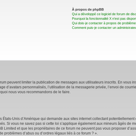
À propos de phpBB
Qui a développé ce logiciel de forum de dis
Pourquoi la fonctionnalité X n’est pas dispon
Qui dois-je contacter à propos de problèmes
Comment puis-je contacter un administrate
forum peuvent limiter la publication de messages aux utilisateurs inscrits. En vous 
age d’avatars personnalisés, l’utilisation de la messagerie privée, l’envoi de courri
pourquoi nous vous recommandons de le faire.
es États-Unis d’Amérique qui demande aux sites internet collectant potentiellemen
s. Si vous ne savez pas si cette loi s’applique également aux mineurs âgés de moi
BB Limited et que les propriétaires de ce forum ne peuvent pas vous proposer d’assi
 de problèmes d’abus ou d’ordres légaux liés à ce forum ? ».