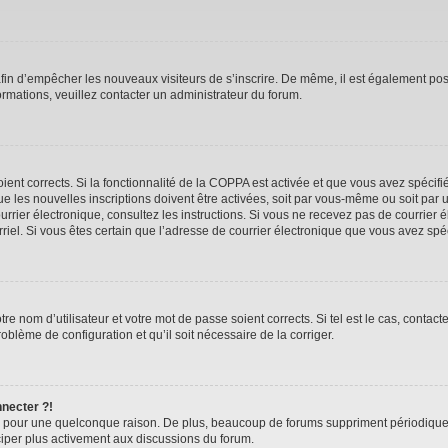
 afin d’empêcher les nouveaux visiteurs de s’inscrire. De même, il est également pos
nformations, veuillez contacter un administrateur du forum.
oient corrects. Si la fonctionnalité de la COPPA est activée et que vous avez spécif
 les nouvelles inscriptions doivent être activées, soit par vous-même ou soit par u
 courrier électronique, consultez les instructions. Si vous ne recevez pas de courr
ourriel. Si vous êtes certain que l’adresse de courrier électronique que vous avez sp
e nom d’utilisateur et votre mot de passe soient corrects. Si tel est le cas, contac
roblème de configuration et qu’il soit nécessaire de la corriger.
nnecter ?!
e pour une quelconque raison. De plus, beaucoup de forums suppriment périodiquement
iciper plus activement aux discussions du forum.