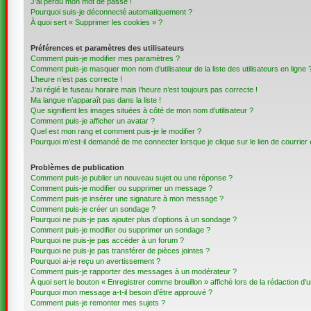
J’ai perdu mon mot de passe !
Pourquoi suis-je déconnecté automatiquement ?
À quoi sert « Supprimer les cookies » ?
Préférences et paramètres des utilisateurs
Comment puis-je modifier mes paramètres ?
Comment puis-je masquer mon nom d’utilisateur de la liste des utilisateurs en ligne 
L’heure n’est pas correcte !
J’ai réglé le fuseau horaire mais l’heure n’est toujours pas correcte !
Ma langue n’apparaît pas dans la liste !
Que signifient les images situées à côté de mon nom d’utilisateur ?
Comment puis-je afficher un avatar ?
Quel est mon rang et comment puis-je le modifier ?
Pourquoi m’est-il demandé de me connecter lorsque je clique sur le lien de courrier é
Problèmes de publication
Comment puis-je publier un nouveau sujet ou une réponse ?
Comment puis-je modifier ou supprimer un message ?
Comment puis-je insérer une signature à mon message ?
Comment puis-je créer un sondage ?
Pourquoi ne puis-je pas ajouter plus d’options à un sondage ?
Comment puis-je modifier ou supprimer un sondage ?
Pourquoi ne puis-je pas accéder à un forum ?
Pourquoi ne puis-je pas transférer de pièces jointes ?
Pourquoi ai-je reçu un avertissement ?
Comment puis-je rapporter des messages à un modérateur ?
À quoi sert le bouton « Enregistrer comme brouillon » affiché lors de la rédaction d’u
Pourquoi mon message a-t-il besoin d’être approuvé ?
Comment puis-je remonter mes sujets ?