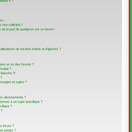
défaut » ?
s !
non sollicités !
e de la part de quelqu’un sur ce forum !
lisateurs de ma liste d’amis et d’ignorés ?
dans un ou des forums ?
sultat ?
blanche ?!
 ?
ssages et sujets ?
t les abonnements ?
bonner à un sujet spécifique ?
ifique ?
 ?
ce forum ?
s jointes ?