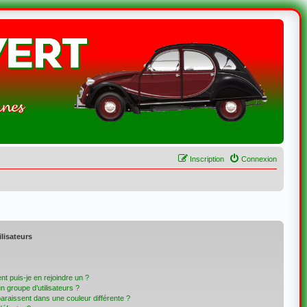
Inscription
Connexion
ilisateurs
t puis-je en rejoindre un ?
 groupe d’utilisateurs ?
paraissent dans une couleur différente ?