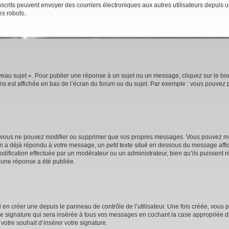
rs inscrits peuvent envoyer des courriers électroniques aux autres utilisateurs depui
es robots.
eau sujet ». Pour publier une réponse à un sujet ou un message, cliquez sur le bou
s est affichée en bas de l’écran du forum ou du sujet. Par exemple : vous pouvez 
 vous ne pouvez modifier ou supprimer que vos propres messages. Vous pouvez mod
’un a déjà répondu à votre message, un petit texte situé en dessous du message affi
e modification effectuée par un modérateur ou un administrateur, bien qu’ils puissent 
 une réponse a été publiée.
n créer une depuis le panneau de contrôle de l’utilisateur. Une fois créée, vous p
e signature qui sera insérée à tous vos messages en cochant la case appropriée dan
votre souhait d’insérer votre signature.