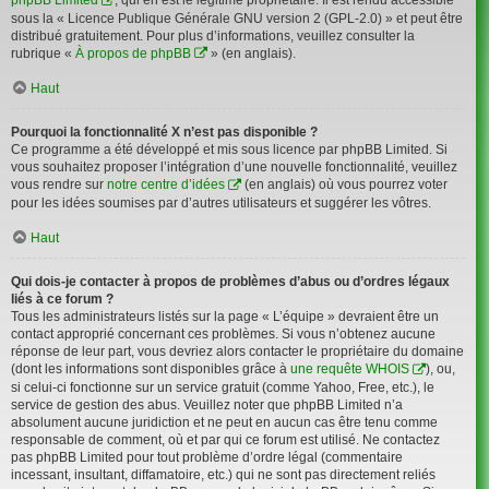
sous la « Licence Publique Générale GNU version 2 (GPL-2.0) » et peut être
distribué gratuitement. Pour plus d’informations, veuillez consulter la
rubrique «
À propos de phpBB
» (en anglais).
Haut
Pourquoi la fonctionnalité X n’est pas disponible ?
Ce programme a été développé et mis sous licence par phpBB Limited. Si
vous souhaitez proposer l’intégration d’une nouvelle fonctionnalité, veuillez
vous rendre sur
notre centre d’idées
(en anglais) où vous pourrez voter
pour les idées soumises par d’autres utilisateurs et suggérer les vôtres.
Haut
Qui dois-je contacter à propos de problèmes d’abus ou d’ordres légaux
liés à ce forum ?
Tous les administrateurs listés sur la page « L’équipe » devraient être un
contact approprié concernant ces problèmes. Si vous n’obtenez aucune
réponse de leur part, vous devriez alors contacter le propriétaire du domaine
(dont les informations sont disponibles grâce à
une requête WHOIS
), ou,
si celui-ci fonctionne sur un service gratuit (comme Yahoo, Free, etc.), le
service de gestion des abus. Veuillez noter que phpBB Limited n’a
absolument aucune juridiction et ne peut en aucun cas être tenu comme
responsable de comment, où et par qui ce forum est utilisé. Ne contactez
pas phpBB Limited pour tout problème d’ordre légal (commentaire
incessant, insultant, diffamatoire, etc.) qui ne sont pas directement reliés