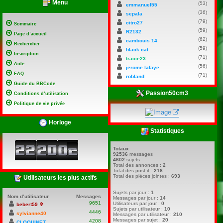
Menu
(53)
emmanuel55
(36)
sepala
(79)
citro27
Sommaire
(59)
R2132
Page d’accueil
(62)
cambouis 14
Rechercher
(59)
black cat
Inscription
(71)
tracie23
Aide
(56)
jerome lafaye
FAQ
(71)
robland
Guide du BBCode
Passion50cm3
Conditions d’utilisation
Politique de vie privée
Horloge
Statistiques
Totaux
92536
messages
4602
sujets
Total des annonces :
2
Total des post-it :
218
Total des pièces jointes :
693
Utilisateurs les plus actifs
Sujets par jour :
1
Nom d’utilisateur
Messages
Messages par jour :
14
9651
Utilisateurs par jour :
0
bebert59 ✞
Sujets par utilisateur :
10
4446
sylvianne40
Messages par utilisateur :
210
Messages par sujet :
20
4208
CLOQUINET