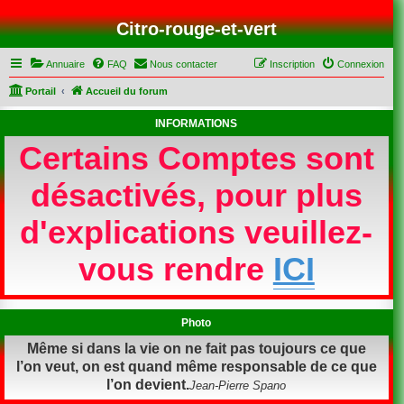
Citro-rouge-et-vert
Annuaire
FAQ
Nous contacter
Inscription
Connexion
Portail
Accueil du forum
INFORMATIONS
Certains Comptes sont
désactivés, pour plus
d'explications veuillez-
vous rendre
ICI
Photo
Même si dans la vie on ne fait pas toujours ce que
l’on veut, on est quand même responsable de ce que
l’on devient.
Jean-Pierre Spano