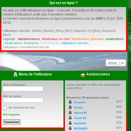
Qui est en ligne ?
Au total, il y a
50
utilisateurs en ligne :: 4 inscrits, 0 invisible et 46 invités (selon le
nombre d’utilisateurs actifs des 5 dernières minutes)
Le nombre maximal d’utilisateurs en ligne simultanément a été de
1948
le 29 juil. 2026
20:50
Utilisateurs inscrits :
Baidu [Spider]
,
Bing [Bot]
,
Majestic-12 [Bot]
,
Semrush
[Bot]
Légende :
Administrateurs
,
Modérateur en chef
,
Modérateurs généraux
,
modérateurs
,
Modérateurs Assistants
,
V.I.P. Dossier
,
Utilisateurs inscrits
,
Utilisateurs nouvellement inscrits
Aller
Menu de l’utilisateur
Anniversaires
Nom d’utilisateur :
Aucun membre ne fête son anniversaire
aujourd’hui.
Mot de passe :
Durant les 30 prochains jours
(37)
Cenelux
(60)
franck
Se souvenir de moi
(54)
thierry30
M’enregistrer
(64)
lionel 93
(70)
michelle
(67)
REGNIER