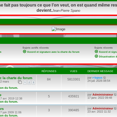
ne fait pas toujours ce que l’on veut, on est quand même re
devient.
Jean-Pierre Spano
Sujets actifs récents
Sujets récents
m
Accord et signature avec la charte du forum
Accord et sign
Désactivation 
RÉPONSES
VUES
DERNIER MESSAGE
C
c la charte du forum
par
r-lupus
84
5813301
o
24 juil. 2026 08:54
2 mars
1
2
3
n
s
tion du forum.
u
l
e
par
Administrateur
5
435921
t
17 janv. 2022 09:48
7 avr. 2019 12:38
e
tion du forum.
r
l
urs
par
Administrateur
e
3
390485
23 avr. 2022 11:32
d
7 juin 2009 11:06
e
tion du forum.