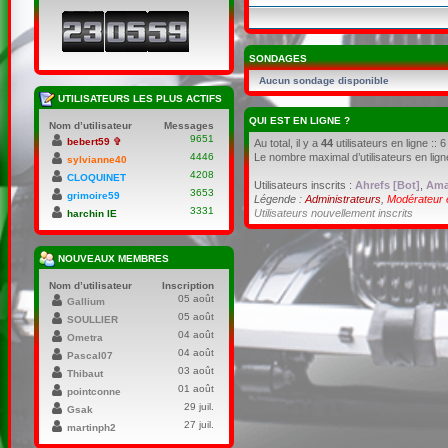
SONDAGES
Aucun sondage disponible
UTILISATEURS LES PLUS ACTIFS
QUI EST EN LIGNE ?
Nom d’utilisateur
Messages
9651
bebert59 ✞
Au total, il y a
44
utilisateurs en ligne :: 
Le nombre maximal d’utilisateurs en lig
4446
sylvianne40
4208
CLOQUINET
Utilisateurs inscrits :
Ahrefs [Bot]
,
Ama
3653
grimoire59
Légende :
Administrateurs
,
Modérateur 
3331
Utilisateurs nouvellement inscrits
harchin IE
NOUVEAUX MEMBRES
Nom d’utilisateur
Inscription
05 août
Gallium
05 août
SOULLIER
04 août
Ometra
04 août
Pascal07
03 août
Thibaut
01 août
pointconne
29 juil.
Gsak
27 juil.
martinph2