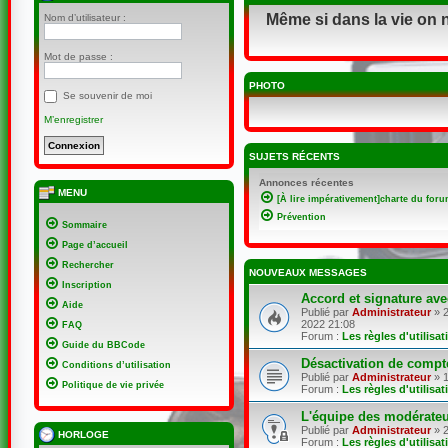
Même si dans la vie on 
Nom d’utilisateur :
Mot de passe :
PHOTO
Se souvenir de moi
M’enregistrer
SUJETS RÉCENTS
Annonces récentes
MENU
[À lire impérativement]charte du foru
Prévention
Sommaire
Page d’accueil
Rechercher
NOUVEAUX MESSAGES
Inscription
Accord et signature ave
Aide
Publié par
Administrateur
» 2
2022 21:08
FAQ
Forum :
Les règles d'utilisa
Guide du BBCode
Désactivation de compt
Conditions d’utilisation
Publié par
Administrateur
» 1
Politique de vie privée
Forum :
Les règles d'utilisa
L'équipe des modérate
Publié par
Administrateur
» 2
HORLOGE
Forum :
Les règles d'utilisa