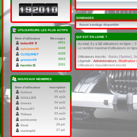
SONDAGES
Aucun sondage disponible
UTILISATEURS LES PLUS ACTIFS
QUI EST EN LIGNE ?
Nom d’utilisateur
Messages
9651
bebert59 ✞
Au total, il y a
12
utilisateurs en ligne :: 
Le nombre maximal d’utilisateurs en lig
4446
sylvianne40
4208
CLOQUINET
Utilisateurs inscrits :
Baidu [Spider]
,
S
3653
grimoire59
Légende :
Administrateurs
,
Modérateur 
3331
Utilisateurs nouvellement inscrits
harchin IE
NOUVEAUX MEMBRES
Nom d’utilisateur
Inscription
05 août
Gallium
05 août
SOULLIER
04 août
Ometra
04 août
Pascal07
03 août
Thibaut
01 août
pointconne
29 juil.
Gsak
27 juil.
martinph2