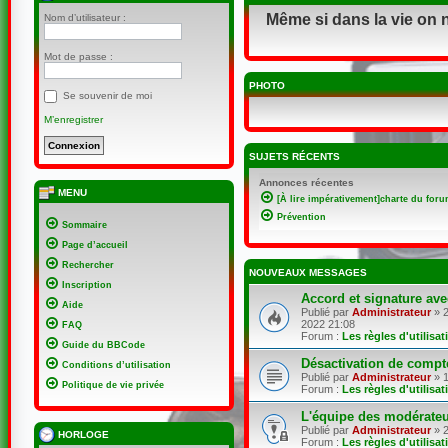
Même si dans la vie on 
Nom d’utilisateur :
Mot de passe :
PHOTO
Se souvenir de moi
M’enregistrer
SUJETS RÉCENTS
Annonces récentes
MENU
[À lire impérativement]charte du foru
Prévention
Sommaire
Page d’accueil
Rechercher
NOUVEAUX MESSAGES
Inscription
Accord et signature ave
Aide
Publié par
Administrateur
» 2
2022 21:08
FAQ
Forum :
Les règles d'utilisa
Guide du BBCode
Désactivation de compt
Conditions d’utilisation
Publié par
Administrateur
» 1
Politique de vie privée
Forum :
Les règles d'utilisa
L'équipe des modérate
Publié par
Administrateur
» 2
HORLOGE
Forum :
Les règles d'utilisa