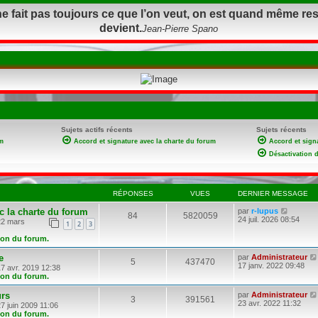
ne fait pas toujours ce que l’on veut, on est quand même re
devient.
Jean-Pierre Spano
Sujets actifs récents
Sujets récents
m
Accord et signature avec la charte du forum
Accord et sign
Désactivation 
RÉPONSES
VUES
DERNIER MESSAGE
C
c la charte du forum
par
r-lupus
84
5820059
o
24 juil. 2026 08:54
2 mars
1
2
3
n
s
tion du forum.
u
l
e
par
Administrateur
5
437470
t
17 janv. 2022 09:48
7 avr. 2019 12:38
e
tion du forum.
r
l
urs
par
Administrateur
e
3
391561
23 avr. 2022 11:32
d
7 juin 2009 11:06
e
tion du forum.