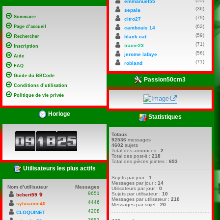
emmanuel55
(36)
sepala
Sommaire
(79)
citro27
(62)
Page d’accueil
cambouis 14
(59)
Rechercher
black cat
(71)
tracie23
Inscription
(56)
jerome lafaye
Aide
(71)
robland
FAQ
Guide du BBCode
Passion50cm3
Conditions d’utilisation
Politique de vie privée
Horloge
Statistiques
Totaux
92536
messages
4602
sujets
Total des annonces :
2
Total des post-it :
218
Total des pièces jointes :
693
Utilisateurs les plus actifs
Sujets par jour :
1
Messages par jour :
14
Nom d’utilisateur
Messages
Utilisateurs par jour :
0
9651
Sujets par utilisateur :
10
bebert59 ✞
Messages par utilisateur :
210
4446
sylvianne40
Messages par sujet :
20
4208
CLOQUINET
3653