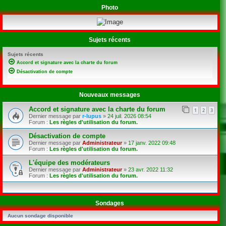
Photo
Sujets récents
Sujets récents
Accord et signature avec la charte du forum
Désactivation de compte
Nouveaux messages
Accord et signature avec la charte du forum
1
2
3
Dernier message par
r-lupus
»
24 juil. 2026 08:54
Forum :
Les règles d'utilisation du forum.
Désactivation de compte
Dernier message par
Administrateur
»
17 janv. 2022 09:48
Forum :
Les règles d'utilisation du forum.
L'équipe des modérateurs
Dernier message par
Administrateur
»
23 avr. 2022 11:32
Forum :
Les règles d'utilisation du forum.
Sondages
Aucun sondage disponible