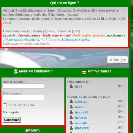
Qui est en ligne ?
Au total, il y a
22
utilisateurs en ligne :: 2 inscrits, 0 invisible et 20 invités (selon le
nombre d’utilisateurs actifs des 5 dernières minutes)
Le nombre maximal d’utilisateurs en ligne simultanément a été de
1948
le 29 juil. 2026
20:50
Utilisateurs inscrits :
Baidu [Spider]
,
Semrush [Bot]
Légende :
Administrateurs
,
Modérateur en chef
,
Modérateurs généraux
,
modérateurs
,
Modérateurs Assistants
,
V.I.P. Dossier
,
Utilisateurs inscrits
,
Utilisateurs nouvellement inscrits
Aller
Menu de l’utilisateur
Anniversaires
Nom d’utilisateur :
Félicitations à :
(60)
dédé
Mot de passe :
Durant les 30 prochains jours
(37)
Cenelux
Se souvenir de moi
(60)
franck
(54)
M’enregistrer
thierry30
(64)
lionel 93
(70)
michelle
(67)
REGNIER
Menu
(53)