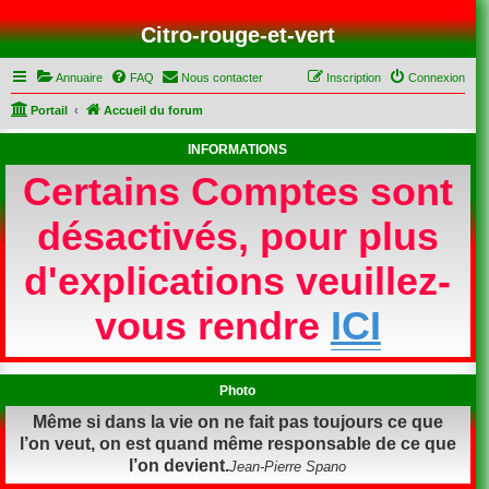
Citro-rouge-et-vert
Annuaire
FAQ
Nous contacter
Inscription
Connexion
Portail
Accueil du forum
INFORMATIONS
Certains Comptes sont
désactivés, pour plus
d'explications veuillez-
vous rendre
ICI
Photo
Même si dans la vie on ne fait pas toujours ce que
l’on veut, on est quand même responsable de ce que
l’on devient.
Jean-Pierre Spano