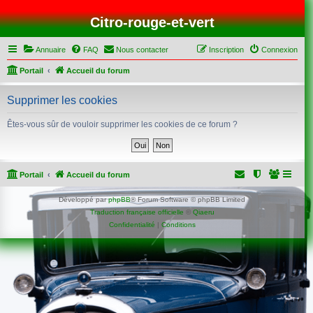
Citro-rouge-et-vert
Annuaire
FAQ
Nous contacter
Inscription
Connexion
Portail
Accueil du forum
Supprimer les cookies
Êtes-vous sûr de vouloir supprimer les cookies de ce forum ?
Portail
Accueil du forum
Développé par
phpBB
® Forum Software © phpBB Limited
Traduction française officielle
©
Qiaeru
Confidentialité
|
Conditions