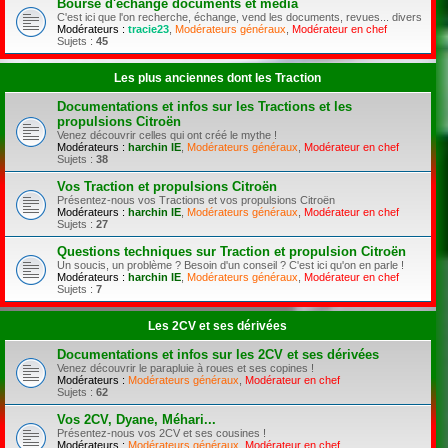
Bourse d'échange documents et média
C'est ici que l'on recherche, échange, vend les documents, revues... divers
Modérateurs :
tracie23
,
Modérateurs généraux
,
Modérateur en chef
Sujets :
45
Les plus anciennes dont les Traction
Documentations et infos sur les Tractions et les
propulsions Citroën
Venez découvrir celles qui ont créé le mythe !
Modérateurs :
harchin IE
,
Modérateurs généraux
,
Modérateur en chef
Sujets :
38
Vos Traction et propulsions Citroën
Présentez-nous vos Tractions et vos propulsions Citroën
Modérateurs :
harchin IE
,
Modérateurs généraux
,
Modérateur en chef
Sujets :
27
Questions techniques sur Traction et propulsion Citroën
Un soucis, un problème ? Besoin d'un conseil ? C'est ici qu'on en parle !
Modérateurs :
harchin IE
,
Modérateurs généraux
,
Modérateur en chef
Sujets :
7
Les 2CV et ses dérivées
Documentations et infos sur les 2CV et ses dérivées
Venez découvrir le parapluie à roues et ses copines !
Modérateurs :
Modérateurs généraux
,
Modérateur en chef
Sujets :
62
Vos 2CV, Dyane, Méhari...
Présentez-nous vos 2CV et ses cousines !
Modérateurs :
Modérateurs généraux
,
Modérateur en chef