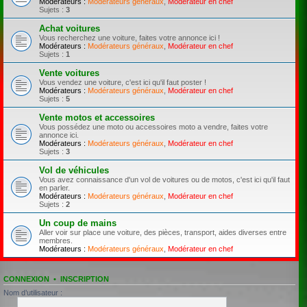
Modérateurs :
Modérateurs généraux
,
Modérateur en chef
Sujets :
3
Achat voitures
Vous recherchez une voiture, faites votre annonce ici !
Modérateurs :
Modérateurs généraux
,
Modérateur en chef
Sujets :
1
Vente voitures
Vous vendez une voiture, c'est ici qu'il faut poster !
Modérateurs :
Modérateurs généraux
,
Modérateur en chef
Sujets :
5
Vente motos et accessoires
Vous possédez une moto ou accessoires moto a vendre, faites votre
annonce ici.
Modérateurs :
Modérateurs généraux
,
Modérateur en chef
Sujets :
3
Vol de véhicules
Vous avez connaissance d'un vol de voitures ou de motos, c'est ici qu'il faut
en parler.
Modérateurs :
Modérateurs généraux
,
Modérateur en chef
Sujets :
2
Un coup de mains
Aller voir sur place une voiture, des pièces, transport, aides diverses entre
membres.
Modérateurs :
Modérateurs généraux
,
Modérateur en chef
CONNEXION
•
INSCRIPTION
Nom d’utilisateur :