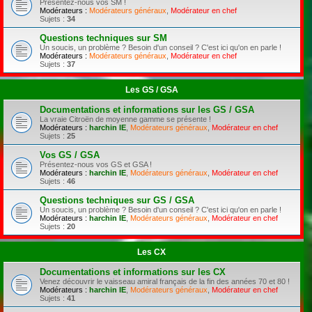
Présentez-nous vos SM !
Modérateurs :
Modérateurs généraux
,
Modérateur en chef
Sujets :
34
Questions techniques sur SM
Un soucis, un problème ? Besoin d'un conseil ? C'est ici qu'on en parle !
Modérateurs :
Modérateurs généraux
,
Modérateur en chef
Sujets :
37
Les GS / GSA
Documentations et informations sur les GS / GSA
La vraie Citroën de moyenne gamme se présente !
Modérateurs :
harchin IE
,
Modérateurs généraux
,
Modérateur en chef
Sujets :
25
Vos GS / GSA
Présentez-nous vos GS et GSA !
Modérateurs :
harchin IE
,
Modérateurs généraux
,
Modérateur en chef
Sujets :
46
Questions techniques sur GS / GSA
Un soucis, un problème ? Besoin d'un conseil ? C'est ici qu'on en parle !
Modérateurs :
harchin IE
,
Modérateurs généraux
,
Modérateur en chef
Sujets :
20
Les CX
Documentations et informations sur les CX
Venez découvrir le vaisseau amiral français de la fin des années 70 et 80 !
Modérateurs :
harchin IE
,
Modérateurs généraux
,
Modérateur en chef
Sujets :
41