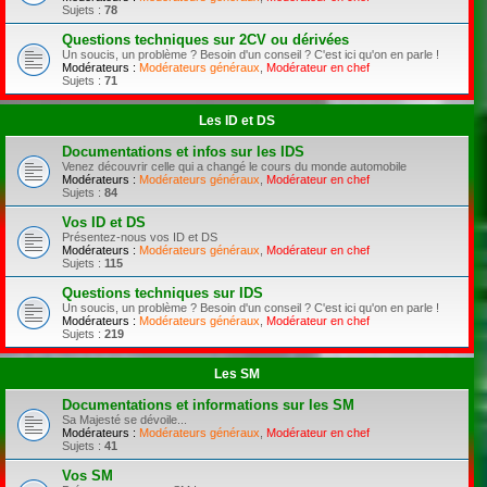
Sujets :
78
Questions techniques sur 2CV ou dérivées
Un soucis, un problème ? Besoin d'un conseil ? C'est ici qu'on en parle !
Modérateurs :
Modérateurs généraux
,
Modérateur en chef
Sujets :
71
Les ID et DS
Documentations et infos sur les IDS
Venez découvrir celle qui a changé le cours du monde automobile
Modérateurs :
Modérateurs généraux
,
Modérateur en chef
Sujets :
84
Vos ID et DS
Présentez-nous vos ID et DS
Modérateurs :
Modérateurs généraux
,
Modérateur en chef
Sujets :
115
Questions techniques sur IDS
Un soucis, un problème ? Besoin d'un conseil ? C'est ici qu'on en parle !
Modérateurs :
Modérateurs généraux
,
Modérateur en chef
Sujets :
219
Les SM
Documentations et informations sur les SM
Sa Majesté se dévoile...
Modérateurs :
Modérateurs généraux
,
Modérateur en chef
Sujets :
41
Vos SM