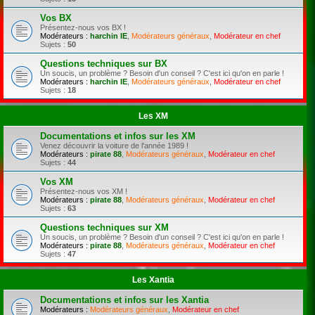
Vos BX
Présentez-nous vos BX !
Modérateurs :
harchin IE
,
Modérateurs généraux
,
Modérateur en chef
Sujets :
50
Questions techniques sur BX
Un soucis, un problème ? Besoin d'un conseil ? C'est ici qu'on en parle !
Modérateurs :
harchin IE
,
Modérateurs généraux
,
Modérateur en chef
Sujets :
18
Les XM
Documentations et infos sur les XM
Venez découvrir la voiture de l'année 1989 !
Modérateurs :
pirate 88
,
Modérateurs généraux
,
Modérateur en chef
Sujets :
44
Vos XM
Présentez-nous vos XM !
Modérateurs :
pirate 88
,
Modérateurs généraux
,
Modérateur en chef
Sujets :
63
Questions techniques sur XM
Un soucis, un problème ? Besoin d'un conseil ? C'est ici qu'on en parle !
Modérateurs :
pirate 88
,
Modérateurs généraux
,
Modérateur en chef
Sujets :
47
Les Xantia
Documentations et infos sur les Xantia
Modérateurs :
Modérateurs généraux
,
Modérateur en chef