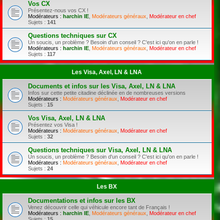
Vos CX
Présentez-nous vos CX !
Modérateurs :
harchin IE
,
Modérateurs généraux
,
Modérateur en chef
Sujets :
141
Questions techniques sur CX
Un soucis, un problème ? Besoin d'un conseil ? C'est ici qu'on en parle !
Modérateurs :
harchin IE
,
Modérateurs généraux
,
Modérateur en chef
Sujets :
117
Les Visa, Axel, LN & LNA
Documents et infos sur les Visa, Axel, LN & LNA
Infos sur cette petite citadine déclinée en de nombreuses versions
Modérateurs :
Modérateurs généraux
,
Modérateur en chef
Sujets :
15
Vos Visa, Axel, LN & LNA
Présentez vos Visa !
Modérateurs :
Modérateurs généraux
,
Modérateur en chef
Sujets :
32
Questions techniques sur Visa, Axel, LN & LNA
Un soucis, un problème ? Besoin d'un conseil ? C'est ici qu'on en parle !
Modérateurs :
Modérateurs généraux
,
Modérateur en chef
Sujets :
24
Les BX
Documentations et infos sur les BX
Venez découvrir celle qui véhicule encore tant de Français !
Modérateurs :
harchin IE
,
Modérateurs généraux
,
Modérateur en chef
Sujets :
15