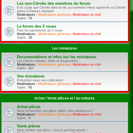
Les non-Citroën des membres du forum
Il n'y a pas que Citroën dans la vie, ou comment mieux apprécier sa Citroën
grâce à d'autres marques
Modérateurs :
Modérateurs généraux
,
Modérateur en chef
Sujets :
70
Le forum des 2 roues
Pour les passionnés de 2 roues
Modérateurs :
Modérateurs généraux
,
Modérateur en chef
Sujets :
29
Les miniatures
Documentations et infos sur les miniatures
Les Citroën réduites, d'hier et d'aujourd'hui...
Modérateurs :
Modérateurs généraux
,
Modérateur en chef
Sujets :
117
Vos miniatures
Présentez-nous vos collections !
Modérateurs :
Modérateurs généraux
,
Modérateur en chef
Sujets :
92
Achat / Vente pièces et / ou voitures
Achat pièces
Vous recherchez une pièce, faites votre annonce ici !
Modérateurs :
Modérateurs généraux
,
Modérateur en chef
Sujets :
3
Vente pièces
Vous vendez une pièce, c'est ici qu'il faut poster !