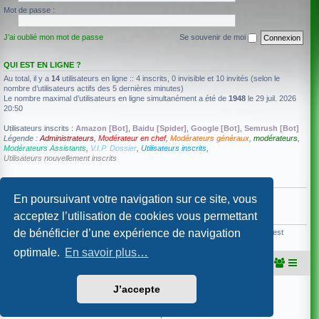
Mot de passe :
J’ai oublié mon mot de passe
Se souvenir de moi
QUI EST EN LIGNE ?
Au total, il y a
14
utilisateurs en ligne :: 4 inscrits, 0 invisible et 10 invités (selon le
nombre d’utilisateurs actifs des 5 dernières minutes)
Le nombre maximal d’utilisateurs en ligne simultanément a été de
1948
le 29 juil. 2026
20:50
Utilisateurs inscrits :
Amazon [Bot]
,
Baidu [Spider]
,
Google [Bot]
,
Semrush [Bot]
Légende :
Administrateurs
,
Modérateur en chef
,
Modérateurs généraux
,
modérateurs
,
Modérateurs Assistants
,
V.I.P. Dossier
,
Utilisateurs inscrits
,
Utilisateurs nouvellement inscrits
ANNIVERSAIRES
Aucun membre ne fête son anniversaire aujourd’hui.
En poursuivant votre navigation sur ce site, vous
acceptez l’utilisation de cookies vous permettant
STATISTIQUES
de bénéficier d’une expérience de navigation
92536
messages •
4602
sujets •
440
membres • Notre membre le plus récent est
Gallium
optimale.
En savoir plus…
Portail
Accueil du forum
J’accepte
Développé par
phpBB
® Forum Software © phpBB Limited
Traduction française officielle
©
Qiaeru
Confidentialité
|
Conditions