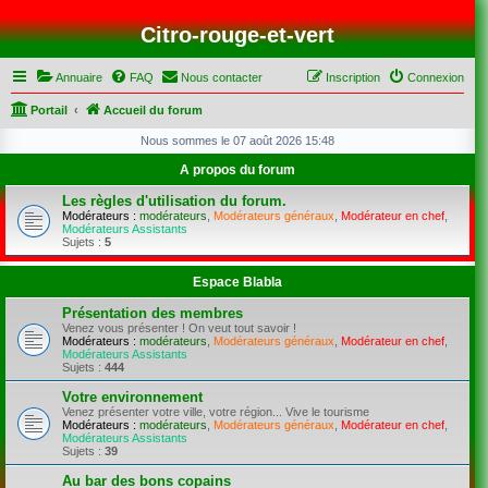
Citro-rouge-et-vert
Annuaire
FAQ
Nous contacter
Inscription
Connexion
Portail
Accueil du forum
Nous sommes le 07 août 2026 15:48
A propos du forum
Les règles d'utilisation du forum.
Modérateurs :
modérateurs
,
Modérateurs généraux
,
Modérateur en chef
,
Modérateurs Assistants
Sujets :
5
Espace Blabla
Présentation des membres
Venez vous présenter ! On veut tout savoir !
Modérateurs :
modérateurs
,
Modérateurs généraux
,
Modérateur en chef
,
Modérateurs Assistants
Sujets :
444
Votre environnement
Venez présenter votre ville, votre région... Vive le tourisme
Modérateurs :
modérateurs
,
Modérateurs généraux
,
Modérateur en chef
,
Modérateurs Assistants
Sujets :
39
Au bar des bons copains