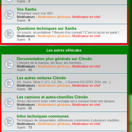
Sujets :
3
Vos Xantia
Présentez-nous vos XM !
Modérateurs :
Modérateurs généraux
,
Modérateur en chef
Sujets :
8
Questions techniques sur Xantia
Un soucis, un problème ? Besoin d'un conseil ? C'est ici qu'on en parle !
Modérateurs :
Modérateurs généraux
,
Modérateur en chef
Sujets :
9
Les autres véhicules
Documentation plus générale sur Citroën
L'histoire de la marque, les lieux, les hommes...
Modérateurs :
Modérateurs généraux
,
Modérateur en chef
Sujets :
42
Les autres voitures Citroën
AX, Xsara, Série C (C1, C2, Etc....) Gamme DS (DS3, DS4, etc...)
Modérateurs :
Modérateurs généraux
,
Modérateur en chef
Sujets :
59
Les camions et autos-chenilles Citroën
Venez découvrir toute cette nostalgie qui a marqué toute une époque.
Modérateurs :
Modérateurs généraux
,
Modérateur en chef
Sujets :
25
Infos techniques communes
Techniques de restauration, références communes à plusieurs modèles...
Modérateurs :
Modérateurs généraux
,
Modérateur en chef
Sujets :
73