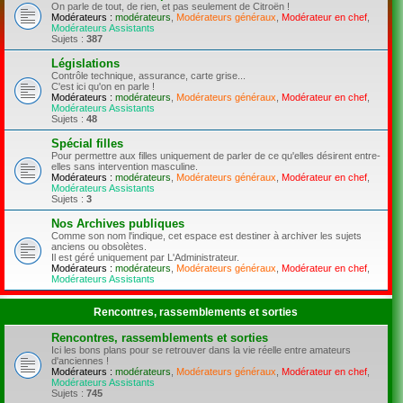
On parle de tout, de rien, et pas seulement de Citroën !
Modérateurs :
modérateurs
,
Modérateurs généraux
,
Modérateur en chef
,
Modérateurs Assistants
Sujets :
387
Législations
Contrôle technique, assurance, carte grise...
C'est ici qu'on en parle !
Modérateurs :
modérateurs
,
Modérateurs généraux
,
Modérateur en chef
,
Modérateurs Assistants
Sujets :
48
Spécial filles
Pour permettre aux filles uniquement de parler de ce qu'elles désirent entre-
elles sans intervention masculine.
Modérateurs :
modérateurs
,
Modérateurs généraux
,
Modérateur en chef
,
Modérateurs Assistants
Sujets :
3
Nos Archives publiques
Comme son nom l'indique, cet espace est destiner à archiver les sujets
anciens ou obsolètes.
Il est géré uniquement par L'Administrateur.
Modérateurs :
modérateurs
,
Modérateurs généraux
,
Modérateur en chef
,
Modérateurs Assistants
Rencontres, rassemblements et sorties
Rencontres, rassemblements et sorties
Ici les bons plans pour se retrouver dans la vie réelle entre amateurs
d'anciennes !
Modérateurs :
modérateurs
,
Modérateurs généraux
,
Modérateur en chef
,
Modérateurs Assistants
Sujets :
745