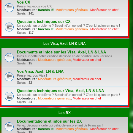
Vos CX
Présentez-nous vos CX !
Modérateurs :
harchin IE
,
Modérateurs généraux
,
Modérateur en chef
Sujets :
141
Questions techniques sur CX
Un soucis, un problème ? Besoin d'un conseil ? C'est ici qu'on en parle !
Modérateurs :
harchin IE
,
Modérateurs généraux
,
Modérateur en chef
Sujets :
117
Les Visa, Axel, LN & LNA
Documents et infos sur les Visa, Axel, LN & LNA
Infos sur cette petite citadine déclinée en de nombreuses versions
Modérateurs :
Modérateurs généraux
,
Modérateur en chef
Sujets :
15
Vos Visa, Axel, LN & LNA
Présentez vos Visa !
Modérateurs :
Modérateurs généraux
,
Modérateur en chef
Sujets :
32
Questions techniques sur Visa, Axel, LN & LNA
Un soucis, un problème ? Besoin d'un conseil ? C'est ici qu'on en parle !
Modérateurs :
Modérateurs généraux
,
Modérateur en chef
Sujets :
24
Les BX
Documentations et infos sur les BX
Venez découvrir celle qui véhicule encore tant de Français !
Modérateurs :
harchin IE
,
Modérateurs généraux
,
Modérateur en chef
Sujets :
15