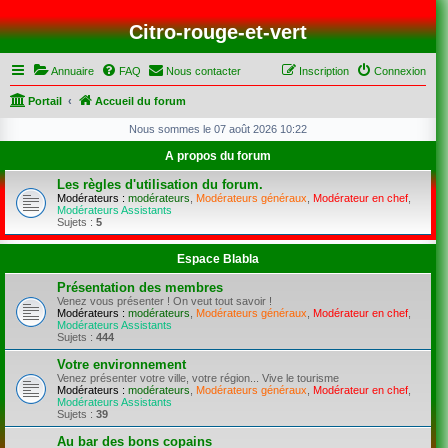
Citro-rouge-et-vert
Annuaire
FAQ
Nous contacter
Inscription
Connexion
Portail
Accueil du forum
Nous sommes le 07 août 2026 10:22
A propos du forum
Les règles d'utilisation du forum.
Modérateurs :
modérateurs
,
Modérateurs généraux
,
Modérateur en chef
,
Modérateurs Assistants
Sujets :
5
Espace Blabla
Présentation des membres
Venez vous présenter ! On veut tout savoir !
Modérateurs :
modérateurs
,
Modérateurs généraux
,
Modérateur en chef
,
Modérateurs Assistants
Sujets :
444
Votre environnement
Venez présenter votre ville, votre région... Vive le tourisme
Modérateurs :
modérateurs
,
Modérateurs généraux
,
Modérateur en chef
,
Modérateurs Assistants
Sujets :
39
Au bar des bons copains