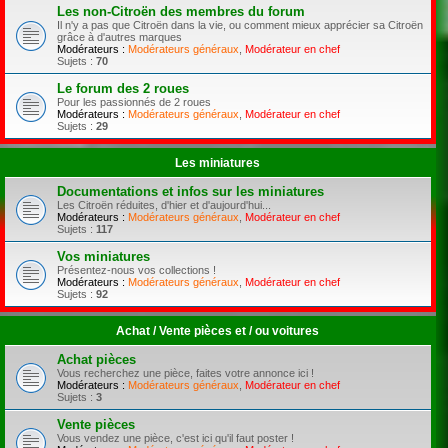
Les non-Citroën des membres du forum
Il n'y a pas que Citroën dans la vie, ou comment mieux apprécier sa Citroën
grâce à d'autres marques
Modérateurs :
Modérateurs généraux
,
Modérateur en chef
Sujets :
70
Le forum des 2 roues
Pour les passionnés de 2 roues
Modérateurs :
Modérateurs généraux
,
Modérateur en chef
Sujets :
29
Les miniatures
Documentations et infos sur les miniatures
Les Citroën réduites, d'hier et d'aujourd'hui...
Modérateurs :
Modérateurs généraux
,
Modérateur en chef
Sujets :
117
Vos miniatures
Présentez-nous vos collections !
Modérateurs :
Modérateurs généraux
,
Modérateur en chef
Sujets :
92
Achat / Vente pièces et / ou voitures
Achat pièces
Vous recherchez une pièce, faites votre annonce ici !
Modérateurs :
Modérateurs généraux
,
Modérateur en chef
Sujets :
3
Vente pièces
Vous vendez une pièce, c'est ici qu'il faut poster !