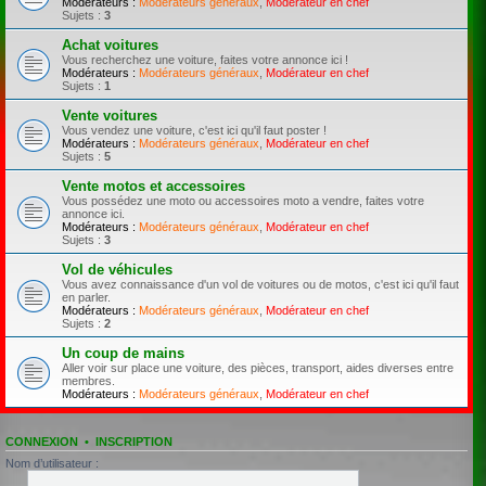
Modérateurs :
Modérateurs généraux
,
Modérateur en chef
Sujets :
3
Achat voitures
Vous recherchez une voiture, faites votre annonce ici !
Modérateurs :
Modérateurs généraux
,
Modérateur en chef
Sujets :
1
Vente voitures
Vous vendez une voiture, c'est ici qu'il faut poster !
Modérateurs :
Modérateurs généraux
,
Modérateur en chef
Sujets :
5
Vente motos et accessoires
Vous possédez une moto ou accessoires moto a vendre, faites votre
annonce ici.
Modérateurs :
Modérateurs généraux
,
Modérateur en chef
Sujets :
3
Vol de véhicules
Vous avez connaissance d'un vol de voitures ou de motos, c'est ici qu'il faut
en parler.
Modérateurs :
Modérateurs généraux
,
Modérateur en chef
Sujets :
2
Un coup de mains
Aller voir sur place une voiture, des pièces, transport, aides diverses entre
membres.
Modérateurs :
Modérateurs généraux
,
Modérateur en chef
CONNEXION
•
INSCRIPTION
Nom d’utilisateur :