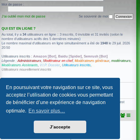
Mot de passe :
J’ai oublié mon mot de passe
Se souvenir de moi
QUI EST EN LIGNE ?
Au total, il y a
34
utilisateurs en ligne :: 3 inscrits, 0 invisible et 31 invités (selon le
nombre d’utilisateurs actifs des 5 dernières minutes)
Le nombre maximal d’utilisateurs en ligne simultanément a été de
1948
le 29 juil. 2026
20:50
Utilisateurs inscrits :
Amazon [Bot]
,
Baidu [Spider]
,
Semrush [Bot]
Légende :
Administrateurs
,
Modérateur en chef
,
Modérateurs généraux
,
modérateurs
,
Modérateurs Assistants
,
V.I.P. Dossier
,
Utilisateurs inscrits
,
Utilisateurs nouvellement inscrits
ANNIVERSAIRES
Aucun membre ne fête son anniversaire aujourd’hui.
En poursuivant votre navigation sur ce site, vous
acceptez l’utilisation de cookies vous permettant
STATISTIQUES
de bénéficier d’une expérience de navigation
92536
messages •
4602
sujets •
440
membres • Notre membre le plus récent est
Gallium
optimale.
En savoir plus…
Portail
Accueil du forum
J’accepte
Développé par
phpBB
® Forum Software © phpBB Limited
Traduction française officielle
©
Qiaeru
Confidentialité
|
Conditions