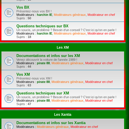
Vos BX
Présentez-nous vos BX !
Modérateurs :
harchin IE
,
Modérateurs généraux
,
Modérateur en chef
Sujets :
50
Questions techniques sur BX
Un soucis, un problème ? Besoin d'un conseil ? C'est ici qu'on en parle !
Modérateurs :
harchin IE
,
Modérateurs généraux
,
Modérateur en chef
Sujets :
18
Les XM
Documentations et infos sur les XM
Venez découvrir la voiture de l'année 1989 !
Modérateurs :
pirate 88
,
Modérateurs généraux
,
Modérateur en chef
Sujets :
44
Vos XM
Présentez-nous vos XM !
Modérateurs :
pirate 88
,
Modérateurs généraux
,
Modérateur en chef
Sujets :
63
Questions techniques sur XM
Un soucis, un problème ? Besoin d'un conseil ? C'est ici qu'on en parle !
Modérateurs :
pirate 88
,
Modérateurs généraux
,
Modérateur en chef
Sujets :
47
Les Xantia
Documentations et infos sur les Xantia
Modérateurs :
Modérateurs généraux
,
Modérateur en chef