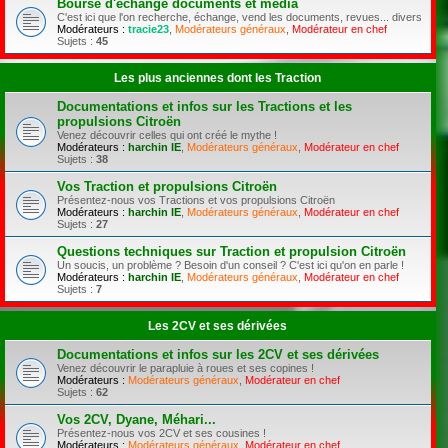
Bourse d'échange documents et média
C'est ici que l'on recherche, échange, vend les documents, revues... divers
Modérateurs :
tracie23
,
Modérateurs généraux
,
Modérateur en chef
Sujets :
45
Les plus anciennes dont les Traction
Documentations et infos sur les Tractions et les
propulsions Citroën
Venez découvrir celles qui ont créé le mythe !
Modérateurs :
harchin IE
,
Modérateurs généraux
,
Modérateur en chef
Sujets :
38
Vos Traction et propulsions Citroën
Présentez-nous vos Tractions et vos propulsions Citroën
Modérateurs :
harchin IE
,
Modérateurs généraux
,
Modérateur en chef
Sujets :
27
Questions techniques sur Traction et propulsion Citroën
Un soucis, un problème ? Besoin d'un conseil ? C'est ici qu'on en parle !
Modérateurs :
harchin IE
,
Modérateurs généraux
,
Modérateur en chef
Sujets :
7
Les 2CV et ses dérivées
Documentations et infos sur les 2CV et ses dérivées
Venez découvrir le parapluie à roues et ses copines !
Modérateurs :
Modérateurs généraux
,
Modérateur en chef
Sujets :
62
Vos 2CV, Dyane, Méhari...
Présentez-nous vos 2CV et ses cousines !
Modérateurs :
Modérateurs généraux
,
Modérateur en chef