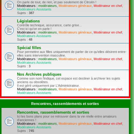
On parle de tout, de rien, et pas seulement de Citroën !
Modérateurs :
modérateurs
,
Modérateurs généraux
,
Modérateur en chef
,
Modérateurs Assistants
Sujets :
387
Législations
Contrôle technique, assurance, carte grise...
C'est ici qu'on en parle !
Modérateurs :
modérateurs
,
Modérateurs généraux
,
Modérateur en chef
,
Modérateurs Assistants
Sujets :
48
Spécial filles
Pour permettre aux filles uniquement de parler de ce qu'elles désirent entre-
elles sans intervention masculine.
Modérateurs :
modérateurs
,
Modérateurs généraux
,
Modérateur en chef
,
Modérateurs Assistants
Sujets :
3
Nos Archives publiques
Comme son nom l'indique, cet espace est destiner à archiver les sujets
anciens ou obsolètes.
Il est géré uniquement par L'Administrateur.
Modérateurs :
modérateurs
,
Modérateurs généraux
,
Modérateur en chef
,
Modérateurs Assistants
Rencontres, rassemblements et sorties
Rencontres, rassemblements et sorties
Ici les bons plans pour se retrouver dans la vie réelle entre amateurs
d'anciennes !
Modérateurs :
modérateurs
,
Modérateurs généraux
,
Modérateur en chef
,
Modérateurs Assistants
Sujets :
745