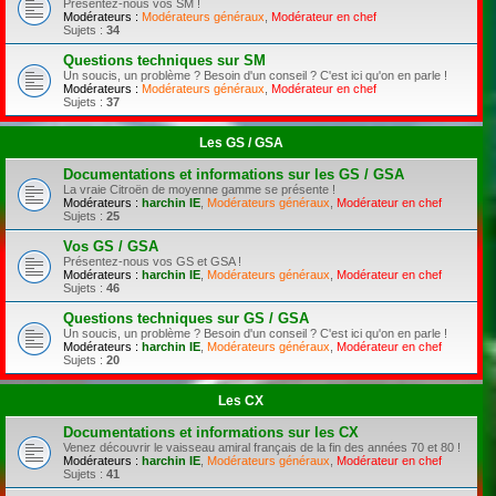
Présentez-nous vos SM !
Modérateurs :
Modérateurs généraux
,
Modérateur en chef
Sujets :
34
Questions techniques sur SM
Un soucis, un problème ? Besoin d'un conseil ? C'est ici qu'on en parle !
Modérateurs :
Modérateurs généraux
,
Modérateur en chef
Sujets :
37
Les GS / GSA
Documentations et informations sur les GS / GSA
La vraie Citroën de moyenne gamme se présente !
Modérateurs :
harchin IE
,
Modérateurs généraux
,
Modérateur en chef
Sujets :
25
Vos GS / GSA
Présentez-nous vos GS et GSA !
Modérateurs :
harchin IE
,
Modérateurs généraux
,
Modérateur en chef
Sujets :
46
Questions techniques sur GS / GSA
Un soucis, un problème ? Besoin d'un conseil ? C'est ici qu'on en parle !
Modérateurs :
harchin IE
,
Modérateurs généraux
,
Modérateur en chef
Sujets :
20
Les CX
Documentations et informations sur les CX
Venez découvrir le vaisseau amiral français de la fin des années 70 et 80 !
Modérateurs :
harchin IE
,
Modérateurs généraux
,
Modérateur en chef
Sujets :
41