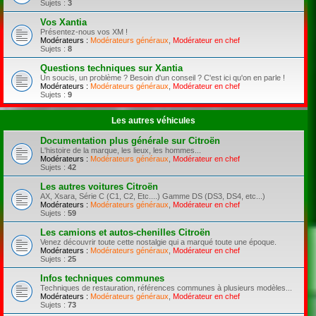
Sujets :
3
Vos Xantia
Présentez-nous vos XM !
Modérateurs :
Modérateurs généraux
,
Modérateur en chef
Sujets :
8
Questions techniques sur Xantia
Un soucis, un problème ? Besoin d'un conseil ? C'est ici qu'on en parle !
Modérateurs :
Modérateurs généraux
,
Modérateur en chef
Sujets :
9
Les autres véhicules
Documentation plus générale sur Citroën
L'histoire de la marque, les lieux, les hommes...
Modérateurs :
Modérateurs généraux
,
Modérateur en chef
Sujets :
42
Les autres voitures Citroën
AX, Xsara, Série C (C1, C2, Etc....) Gamme DS (DS3, DS4, etc...)
Modérateurs :
Modérateurs généraux
,
Modérateur en chef
Sujets :
59
Les camions et autos-chenilles Citroën
Venez découvrir toute cette nostalgie qui a marqué toute une époque.
Modérateurs :
Modérateurs généraux
,
Modérateur en chef
Sujets :
25
Infos techniques communes
Techniques de restauration, références communes à plusieurs modèles...
Modérateurs :
Modérateurs généraux
,
Modérateur en chef
Sujets :
73