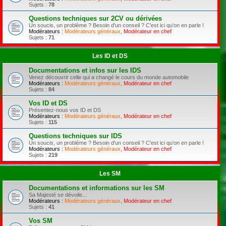
Sujets :
78
Questions techniques sur 2CV ou dérivées
Un soucis, un problème ? Besoin d'un conseil ? C'est ici qu'on en parle !
Modérateurs :
Modérateurs généraux
,
Modérateur en chef
Sujets :
71
Les ID et DS
Documentations et infos sur les IDS
Venez découvrir celle qui a changé le cours du monde automobile
Modérateurs :
Modérateurs généraux
,
Modérateur en chef
Sujets :
84
Vos ID et DS
Présentez-nous vos ID et DS
Modérateurs :
Modérateurs généraux
,
Modérateur en chef
Sujets :
115
Questions techniques sur IDS
Un soucis, un problème ? Besoin d'un conseil ? C'est ici qu'on en parle !
Modérateurs :
Modérateurs généraux
,
Modérateur en chef
Sujets :
219
Les SM
Documentations et informations sur les SM
Sa Majesté se dévoile...
Modérateurs :
Modérateurs généraux
,
Modérateur en chef
Sujets :
41
Vos SM