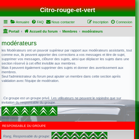
Citro-rouge-et-vert
Annuaire
FAQ
Nous contacter
Inscription
Connexion
Portail
Accueil du forum
Membres
modérateurs
modérateurs
les Modérateurs ont un pouvoir supérieur par rapport aux modérateurs assistants, tout
comme eux, ils peuvent apporter des corrections a vos messages et titre de sujet,
supprimer vos messages, clôturer des sujets, ainsi que déplacer les sujets dans une
section réservé à cet effet invisible aux membres.
Mais il peuvent également supprimer des sujets et donner des avertissement aux
membres.
Seul l'administrateur du forum peut ajouter un membre dans cette section après
validation avec l'équipe de modération.
. Ce groupe est un groupe privé. Les utilisateurs ne peuvent le rejoindre que sur
invitation du responsable du groupe.
Modérateur
RESPONSABLE DU GROUPE
Rang, Responsable du groupe