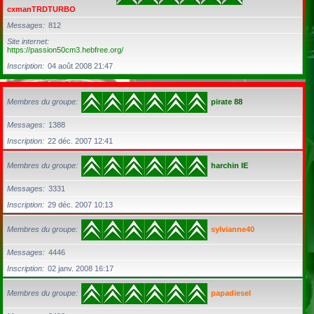
cxmanTRDTURBO
Messages
812
Site internet
https://passion50cm3.hebfree.org/
Inscription
04 août 2008 21:47
Membres du groupe
pirate 88
Messages
1388
Inscription
22 déc. 2007 12:41
Membres du groupe
harchin IE
Messages
3331
Inscription
29 déc. 2007 10:13
Membres du groupe
sylvianne40
Messages
4446
Inscription
02 janv. 2008 16:17
Membres du groupe
papadiesel