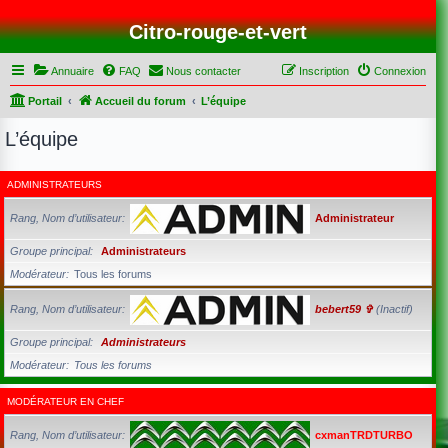
Citro-rouge-et-vert
Annuaire
FAQ
Nous contacter
Inscription
Connexion
Portail
Accueil du forum
L’équipe
L’équipe
ADMINISTRATEURS
Rang, Nom d’utilisateur
Administrateur
Groupe principal
Administrateurs
Modérateur
Tous les forums
Rang, Nom d’utilisateur
bebert59 ✞
(Inactif)
Groupe principal
Administrateurs
Modérateur
Tous les forums
MODÉRATEUR EN CHEF
Rang, Nom d’utilisateur
cxmanTRDTURBO