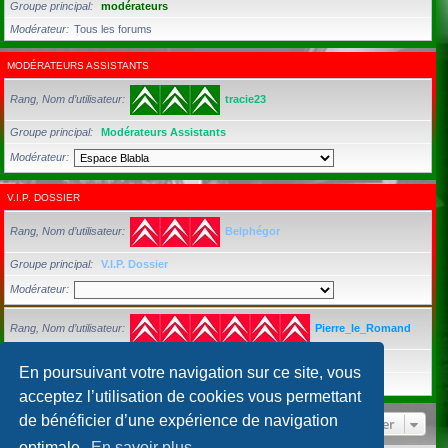
Groupe principal
modérateurs
Modérateur
Tous les forums
MODÉRATEURS ASSISTANTS
Rang, Nom d’utilisateur
tracie23
Groupe principal
Modérateurs Assistants
Modérateur
V.I.P. DOSSIER
Rang, Nom d’utilisateur
Belphégor
Groupe principal
V.I.P. Dossier
Modérateur
Rang, Nom d’utilisateur
Pierre_le_Romand
Groupe principal
Utilisateurs inscrits
En poursuivant votre navigation sur ce site, vous
Modérateur
Tous les forums
acceptez l’utilisation de cookies vous permettant
de bénéficier d’une expérience de navigation
Aller
optimale.
En savoir plus…