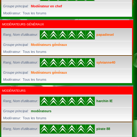
Groupe principal
Modérateur en chef
Modérateur
Tous les forums
MODÉRATEURS GÉNÉRAUX
Rang, Nom d’utilisateur
papadiesel
Groupe principal
Modérateurs généraux
Modérateur
Tous les forums
Rang, Nom d’utilisateur
sylvianne40
Groupe principal
Modérateurs généraux
Modérateur
Tous les forums
MODÉRATEURS
Rang, Nom d’utilisateur
harchin IE
Groupe principal
modérateurs
Modérateur
Tous les forums
Rang, Nom d’utilisateur
pirate 88