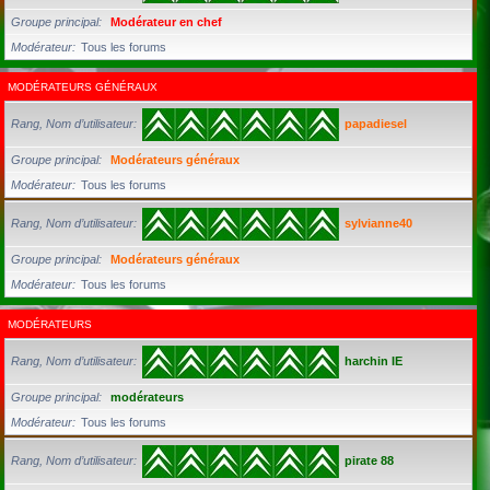
Groupe principal
Modérateur en chef
Modérateur
Tous les forums
MODÉRATEURS GÉNÉRAUX
Rang, Nom d’utilisateur
papadiesel
Groupe principal
Modérateurs généraux
Modérateur
Tous les forums
Rang, Nom d’utilisateur
sylvianne40
Groupe principal
Modérateurs généraux
Modérateur
Tous les forums
MODÉRATEURS
Rang, Nom d’utilisateur
harchin IE
Groupe principal
modérateurs
Modérateur
Tous les forums
Rang, Nom d’utilisateur
pirate 88