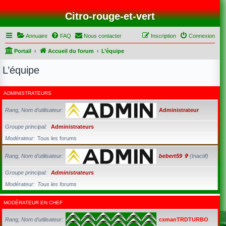
Citro-rouge-et-vert
Annuaire
FAQ
Nous contacter
Inscription
Connexion
Portail
Accueil du forum
L’équipe
L’équipe
ADMINISTRATEURS
Rang, Nom d’utilisateur
Administrateur
Groupe principal
Administrateurs
Modérateur
Tous les forums
Rang, Nom d’utilisateur
bebert59 ✞
(Inactif)
Groupe principal
Administrateurs
Modérateur
Tous les forums
MODÉRATEUR EN CHEF
Rang, Nom d’utilisateur
cxmanTRDTURBO