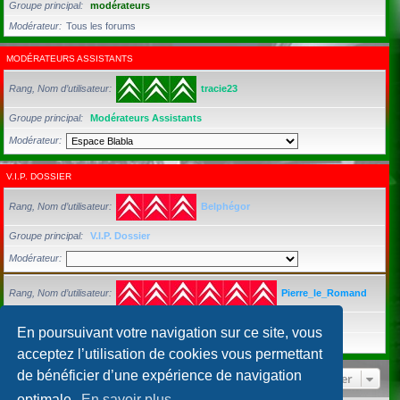
Groupe principal
modérateurs
Modérateur
Tous les forums
MODÉRATEURS ASSISTANTS
Rang, Nom d’utilisateur
tracie23
Groupe principal
Modérateurs Assistants
Modérateur
V.I.P. DOSSIER
Rang, Nom d’utilisateur
Belphégor
Groupe principal
V.I.P. Dossier
Modérateur
Rang, Nom d’utilisateur
Pierre_le_Romand
Groupe principal
Utilisateurs inscrits
En poursuivant votre navigation sur ce site, vous
Modérateur
Tous les forums
acceptez l’utilisation de cookies vous permettant
de bénéficier d’une expérience de navigation
Aller
optimale.
En savoir plus…