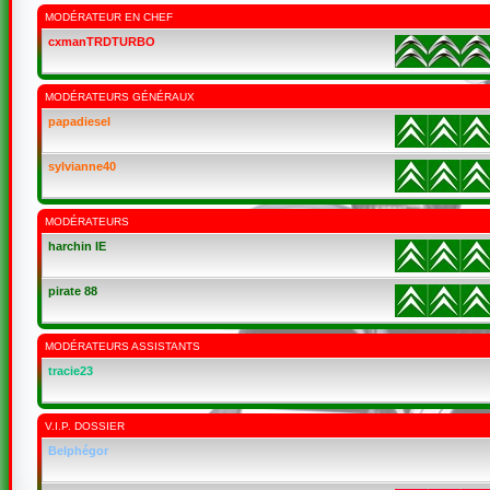
MODÉRATEUR EN CHEF
cxmanTRDTURBO
MODÉRATEURS GÉNÉRAUX
papadiesel
sylvianne40
MODÉRATEURS
harchin IE
pirate 88
MODÉRATEURS ASSISTANTS
tracie23
V.I.P. DOSSIER
Belphégor