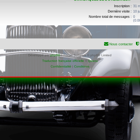
Inscription :
31 m
Dernière visite :
10 j
Nombre total de messages :
0
(0.0
Nous contacter
Développé par
phpBB
® Forum Software © phpBB Limited
Traduction française officielle
©
Qiaeru
Confidentialité
|
Conditions