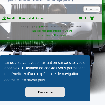
(0.00 % de tous les messages / 0.00 messages par jour)
Aller
Portail
Accueil du forum
Développé par
phpBB
® Forum Software © phpBB Limited
Traduction française officielle
©
Qiaeru
Confidentialité
|
Conditions
En poursuivant votre navigation sur ce site, vous
acceptez l’utilisation de cookies vous permettant
de bénéficier d’une expérience de navigation
optimale.
En savoir plus…
J’accepte