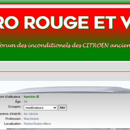
om d’utilisateur :
harchin IE
Âge :
56
Groupes :
entres d’intérêt :
les citrons
Profession :
Machiniste
Localisation :
Nedon/Aubervilliers