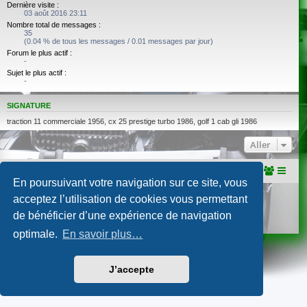
Dernière visite :
03 août 2016 23:11
Nombre total de messages :
35
(0.04 % de tous les messages / 0.01 messages par jour)
Forum le plus actif :
-
Sujet le plus actif :
-
SIGNATURE
traction 11 commerciale 1956, cx 25 prestige turbo 1986, golf 1 cab gli 1986
Aller
Portail
Accueil du forum
En poursuivant votre navigation sur ce site, vous
Développé par
phpBB
® Forum Software © phpBB Limited
acceptez l’utilisation de cookies vous permettant
Traduction française officielle
©
Qiaeru
de bénéficier d’une expérience de navigation
Confidentialité
|
Conditions
optimale.
En savoir plus…
J’accepte