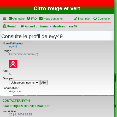
Citro-rouge-et-vert
Annuaire
FAQ
Nous contacter
Inscription
Connexion
Portail
Accueil du forum
Membres
evy49
Consulte le profil de evy49
Nom d’utilisateur :
evy49
Rang :
Citroëniste débutant(e)
Âge :
52
Groupes :
Localisation :
Angers 49
CONTACTER EVY49
STATISTIQUES DE L’UTILISATEUR
Inscription :
25 juil. 2009 18:15