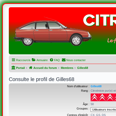
Raccourcis
Annuaire
FAQ
Nous contacter
Portail
Accueil du forum
Membres
Gilles68
Consulte le profil de Gilles68
Nom d’utilisateur :
Gilles68
Rang :
Citroëniste pur(e) et
Âge :
58
Groupes :
Centres d’intérêt :
CX, GS, DS