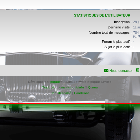
STATISTIQUES DE L’UTILISATEUR
Inscription :
29 j
Dernière visite :
11 j
Nombre total de messages :
704
(0.7
Forum le plus actif :
-
Sujet le plus actif :
-
Nous contacter
Développé par
phpBB
® Forum Software © phpBB Limited
Traduction française officielle
©
Qiaeru
Confidentialité
|
Conditions