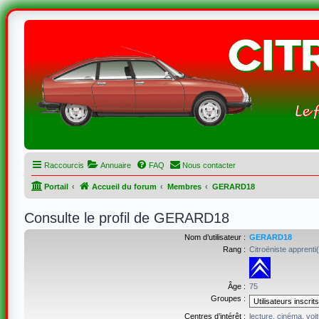
Raccourcis
Annuaire
FAQ
Nous contacter
Portail
Accueil du forum
Membres
GERARD18
Consulte le profil de GERARD18
Nom d’utilisateur :
GERARD18
Rang :
Citroëniste apprenti
Âge :
75
Groupes :
Centres d’intérêt :
lecture, cinéma, voi