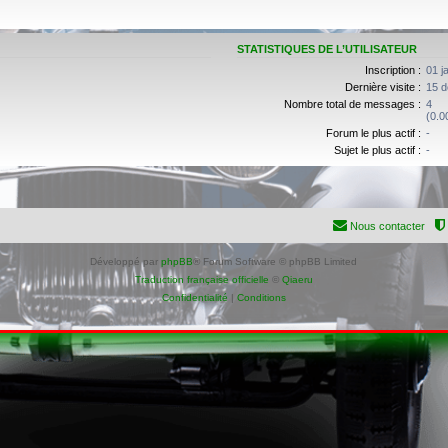
STATISTIQUES DE L’UTILISATEUR
Inscription :
01 j
Dernière visite :
15 d
Nombre total de messages :
4
(0.0
Forum le plus actif :
-
Sujet le plus actif :
-
Nous contacter
Développé par
phpBB
® Forum Software © phpBB Limited
Traduction française officielle
©
Qiaeru
Confidentialité
|
Conditions