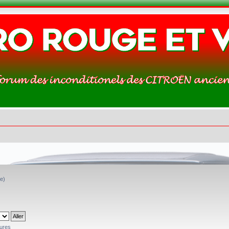
(e)
tures