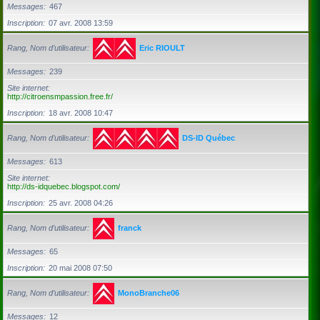
Messages
467
Inscription
07 avr. 2008 13:59
Rang, Nom d’utilisateur
Eric RIOULT
Messages
239
Site internet
http://citroensmpassion.free.fr/
Inscription
18 avr. 2008 10:47
Rang, Nom d’utilisateur
DS-ID Québec
Messages
613
Site internet
http://ds-idquebec.blogspot.com/
Inscription
25 avr. 2008 04:26
Rang, Nom d’utilisateur
franck
Messages
65
Inscription
20 mai 2008 07:50
Rang, Nom d’utilisateur
MonoBranche06
Messages
12