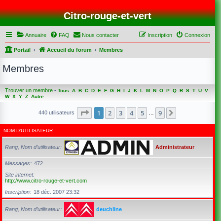
Citro-rouge-et-vert
Annuaire
FAQ
Nous contacter
Inscription
Connexion
Portail
Accueil du forum
Membres
Membres
Trouver un membre
•
Tous
A
B
C
D
E
F
G
H
I
J
K
L
M
N
O
P
Q
R
S
T
U
V
W
X
Y
Z
Autre
Page
1
sur
9
1
2
3
4
5
9
Suivant
440 utilisateurs
…
NOM D’UTILISATEUR
Rang, Nom d’utilisateur
Administrateur
Messages
472
Site internet
http://www.citro-rouge-et-vert.com
Inscription
18 déc. 2007 23:32
Rang, Nom d’utilisateur
deuchline