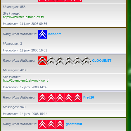
Messages
858
Site internet
http://www.mes-citroën-cx.fr/
Inscription
11 janv. 2008 09:36
Rang, Nom d’utilisateur
bondom
Messages
3
Inscription
11 janv. 2008 16:01
Rang, Nom d’utilisateur
CLOQUINET
Messages
4208
Site internet
http://2cvmoteur1.skyrock.com/
Inscription
12 janv. 2008 14:39
Rang, Nom d’utilisateur
Fred26
Messages
940
Inscription
14 janv. 2008 15:14
Rang, Nom d’utilisateur
gsantami8