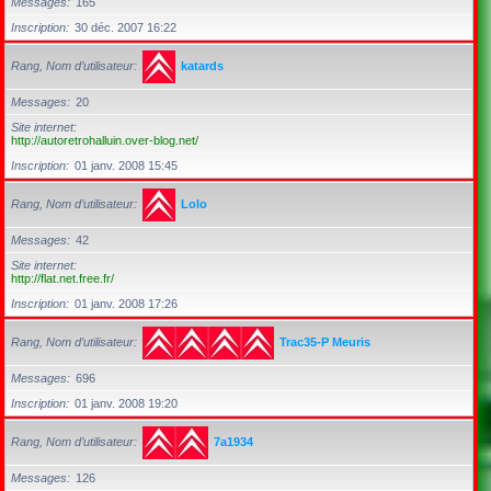
Messages
165
Inscription
30 déc. 2007 16:22
Rang, Nom d’utilisateur
katards
Messages
20
Site internet
http://autoretrohalluin.over-blog.net/
Inscription
01 janv. 2008 15:45
Rang, Nom d’utilisateur
Lolo
Messages
42
Site internet
http://flat.net.free.fr/
Inscription
01 janv. 2008 17:26
Rang, Nom d’utilisateur
Trac35-P Meuris
Messages
696
Inscription
01 janv. 2008 19:20
Rang, Nom d’utilisateur
7a1934
Messages
126