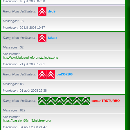
Inscription
10 juil. 2008 07:38
Rang, Nom d’utilisateur
dédé
Messages
18
Inscription
20 juil. 2008 10:57
Rang, Nom d’utilisateur
fafaax
Messages
32
Site internet
http://axclubdusud.leforum.tv/index.php
Inscription
21 juil. 2008 17:01
Rang, Nom d’utilisateur
ced307106
Messages
83
Inscription
01 août 2008 22:38
Rang, Nom d’utilisateur
cxmanTRDTURBO
Messages
812
Site internet
https://passion50cm3.hebfree.org/
Inscription
04 août 2008 21:47