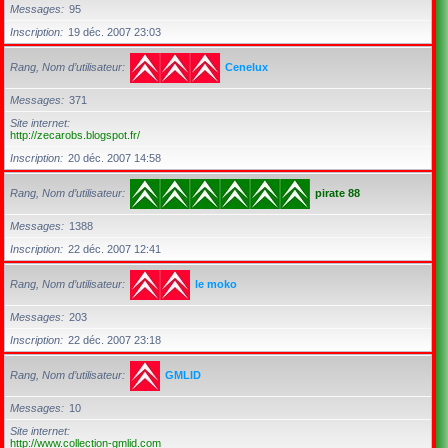
Messages
95
Inscription
19 déc. 2007 23:03
Rang, Nom d’utilisateur
Cenelux
Messages
371
Site internet
http://zecarobs.blogspot.fr/
Inscription
20 déc. 2007 14:58
Rang, Nom d’utilisateur
pirate 88
Messages
1388
Inscription
22 déc. 2007 12:41
Rang, Nom d’utilisateur
le moko
Messages
203
Inscription
22 déc. 2007 23:18
Rang, Nom d’utilisateur
GMLID
Messages
10
Site internet
http://www.collection-gmlid.com