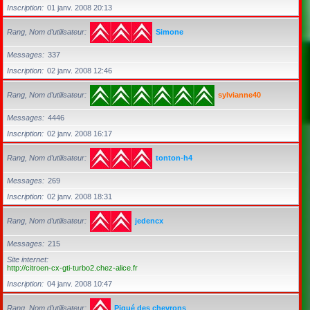
Inscription
01 janv. 2008 20:13
Rang, Nom d’utilisateur
Simone
Messages
337
Inscription
02 janv. 2008 12:46
Rang, Nom d’utilisateur
sylvianne40
Messages
4446
Inscription
02 janv. 2008 16:17
Rang, Nom d’utilisateur
tonton-h4
Messages
269
Inscription
02 janv. 2008 18:31
Rang, Nom d’utilisateur
jedencx
Messages
215
Site internet
http://citroen-cx-gti-turbo2.chez-alice.fr
Inscription
04 janv. 2008 10:47
Rang, Nom d’utilisateur
Piqué des chevrons