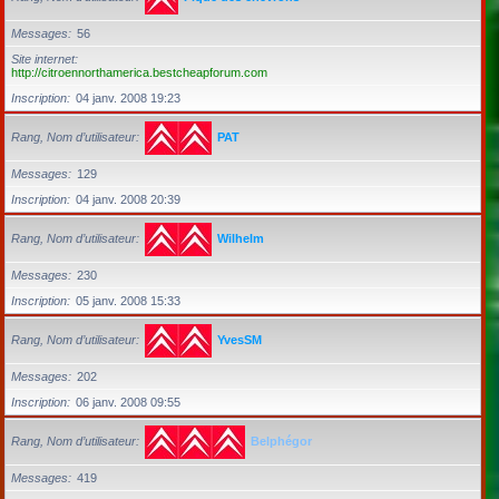
Messages
56
Site internet
http://citroennorthamerica.bestcheapforum.com
Inscription
04 janv. 2008 19:23
Rang, Nom d’utilisateur
PAT
Messages
129
Inscription
04 janv. 2008 20:39
Rang, Nom d’utilisateur
Wilhelm
Messages
230
Inscription
05 janv. 2008 15:33
Rang, Nom d’utilisateur
YvesSM
Messages
202
Inscription
06 janv. 2008 09:55
Rang, Nom d’utilisateur
Belphégor
Messages
419