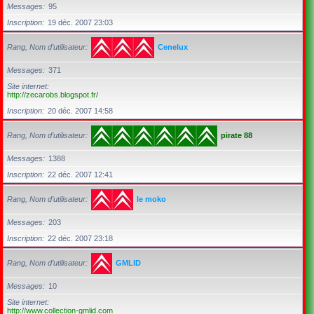
Messages
95
Inscription
19 déc. 2007 23:03
Rang, Nom d’utilisateur
Cenelux
Messages
371
Site internet
http://zecarobs.blogspot.fr/
Inscription
20 déc. 2007 14:58
Rang, Nom d’utilisateur
pirate 88
Messages
1388
Inscription
22 déc. 2007 12:41
Rang, Nom d’utilisateur
le moko
Messages
203
Inscription
22 déc. 2007 23:18
Rang, Nom d’utilisateur
GMLID
Messages
10
Site internet
http://www.collection-gmlid.com