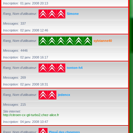
Inscription
01 janv. 2008 20:13
Rang, Nom d’utilisateur
Simone
Messages
337
Inscription
02 janv. 2008 12:46
Rang, Nom d’utilisateur
sylvianne40
Messages
4446
Inscription
02 janv. 2008 16:17
Rang, Nom d’utilisateur
tonton-h4
Messages
269
Inscription
02 janv. 2008 18:31
Rang, Nom d’utilisateur
jedencx
Messages
215
Site internet
http://citroen-cx-gti-turbo2.chez-alice.fr
Inscription
04 janv. 2008 10:47
Rang, Nom d’utilisateur
Piqué des chevrons