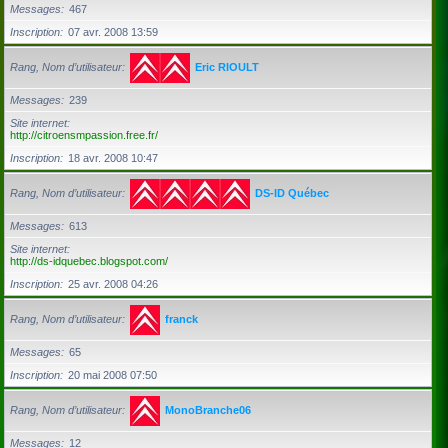
Messages
467
Inscription
07 avr. 2008 13:59
Rang, Nom d’utilisateur
Eric RIOULT
Messages
239
Site internet
http://citroensmpassion.free.fr/
Inscription
18 avr. 2008 10:47
Rang, Nom d’utilisateur
DS-ID Québec
Messages
613
Site internet
http://ds-idquebec.blogspot.com/
Inscription
25 avr. 2008 04:26
Rang, Nom d’utilisateur
franck
Messages
65
Inscription
20 mai 2008 07:50
Rang, Nom d’utilisateur
MonoBranche06
Messages
12