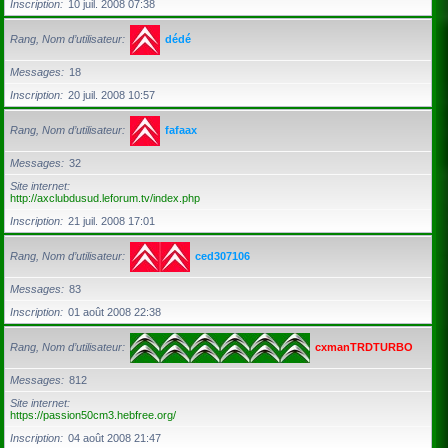
Inscription
10 juil. 2008 07:38
Rang, Nom d’utilisateur
dédé
Messages
18
Inscription
20 juil. 2008 10:57
Rang, Nom d’utilisateur
fafaax
Messages
32
Site internet
http://axclubdusud.leforum.tv/index.php
Inscription
21 juil. 2008 17:01
Rang, Nom d’utilisateur
ced307106
Messages
83
Inscription
01 août 2008 22:38
Rang, Nom d’utilisateur
cxmanTRDTURBO
Messages
812
Site internet
https://passion50cm3.hebfree.org/
Inscription
04 août 2008 21:47