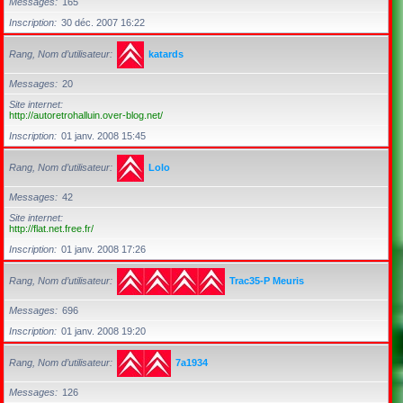
Messages
165
Inscription
30 déc. 2007 16:22
Rang, Nom d’utilisateur
katards
Messages
20
Site internet
http://autoretrohalluin.over-blog.net/
Inscription
01 janv. 2008 15:45
Rang, Nom d’utilisateur
Lolo
Messages
42
Site internet
http://flat.net.free.fr/
Inscription
01 janv. 2008 17:26
Rang, Nom d’utilisateur
Trac35-P Meuris
Messages
696
Inscription
01 janv. 2008 19:20
Rang, Nom d’utilisateur
7a1934
Messages
126