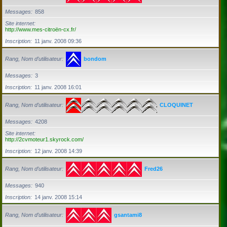
Messages
858
Site internet
http://www.mes-citroën-cx.fr/
Inscription
11 janv. 2008 09:36
Rang, Nom d’utilisateur
bondom
Messages
3
Inscription
11 janv. 2008 16:01
Rang, Nom d’utilisateur
CLOQUINET
Messages
4208
Site internet
http://2cvmoteur1.skyrock.com/
Inscription
12 janv. 2008 14:39
Rang, Nom d’utilisateur
Fred26
Messages
940
Inscription
14 janv. 2008 15:14
Rang, Nom d’utilisateur
gsantami8