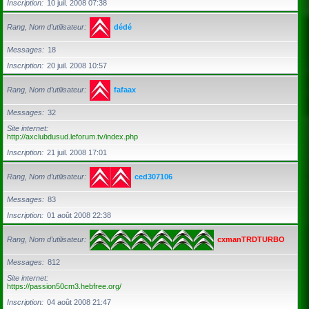
Inscription
10 juil. 2008 07:38
Rang, Nom d’utilisateur
dédé
Messages
18
Inscription
20 juil. 2008 10:57
Rang, Nom d’utilisateur
fafaax
Messages
32
Site internet
http://axclubdusud.leforum.tv/index.php
Inscription
21 juil. 2008 17:01
Rang, Nom d’utilisateur
ced307106
Messages
83
Inscription
01 août 2008 22:38
Rang, Nom d’utilisateur
cxmanTRDTURBO
Messages
812
Site internet
https://passion50cm3.hebfree.org/
Inscription
04 août 2008 21:47