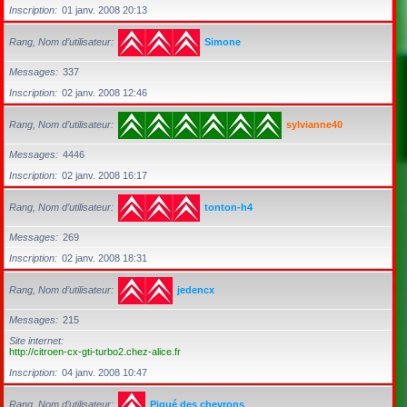
Inscription
01 janv. 2008 20:13
Rang, Nom d’utilisateur
Simone
Messages
337
Inscription
02 janv. 2008 12:46
Rang, Nom d’utilisateur
sylvianne40
Messages
4446
Inscription
02 janv. 2008 16:17
Rang, Nom d’utilisateur
tonton-h4
Messages
269
Inscription
02 janv. 2008 18:31
Rang, Nom d’utilisateur
jedencx
Messages
215
Site internet
http://citroen-cx-gti-turbo2.chez-alice.fr
Inscription
04 janv. 2008 10:47
Rang, Nom d’utilisateur
Piqué des chevrons