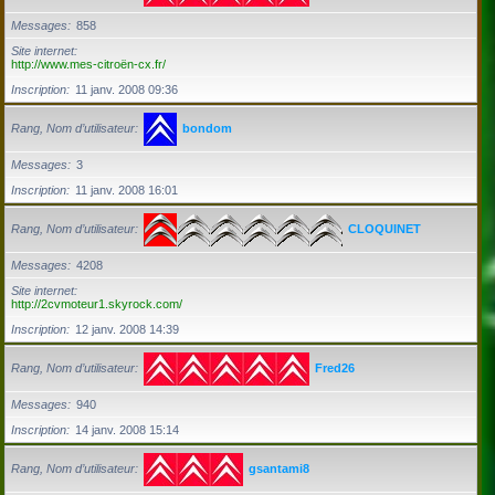
Messages
858
Site internet
http://www.mes-citroën-cx.fr/
Inscription
11 janv. 2008 09:36
Rang, Nom d’utilisateur
bondom
Messages
3
Inscription
11 janv. 2008 16:01
Rang, Nom d’utilisateur
CLOQUINET
Messages
4208
Site internet
http://2cvmoteur1.skyrock.com/
Inscription
12 janv. 2008 14:39
Rang, Nom d’utilisateur
Fred26
Messages
940
Inscription
14 janv. 2008 15:14
Rang, Nom d’utilisateur
gsantami8