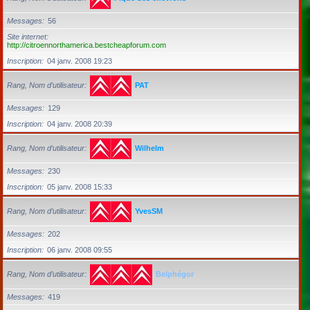
Messages
56
Site internet
http://citroennorthamerica.bestcheapforum.com
Inscription
04 janv. 2008 19:23
Rang, Nom d’utilisateur
PAT
Messages
129
Inscription
04 janv. 2008 20:39
Rang, Nom d’utilisateur
Wilhelm
Messages
230
Inscription
05 janv. 2008 15:33
Rang, Nom d’utilisateur
YvesSM
Messages
202
Inscription
06 janv. 2008 09:55
Rang, Nom d’utilisateur
Belphégor
Messages
419