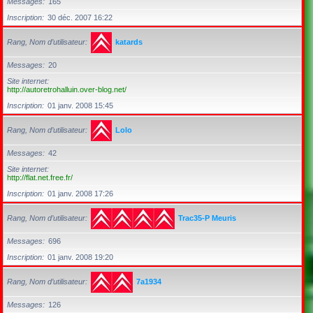
Messages
165
Inscription
30 déc. 2007 16:22
Rang, Nom d’utilisateur
katards
Messages
20
Site internet
http://autoretrohalluin.over-blog.net/
Inscription
01 janv. 2008 15:45
Rang, Nom d’utilisateur
Lolo
Messages
42
Site internet
http://flat.net.free.fr/
Inscription
01 janv. 2008 17:26
Rang, Nom d’utilisateur
Trac35-P Meuris
Messages
696
Inscription
01 janv. 2008 19:20
Rang, Nom d’utilisateur
7a1934
Messages
126