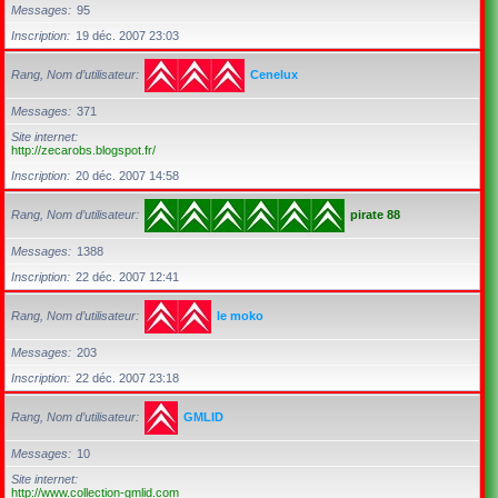
Messages
95
Inscription
19 déc. 2007 23:03
Rang, Nom d’utilisateur
Cenelux
Messages
371
Site internet
http://zecarobs.blogspot.fr/
Inscription
20 déc. 2007 14:58
Rang, Nom d’utilisateur
pirate 88
Messages
1388
Inscription
22 déc. 2007 12:41
Rang, Nom d’utilisateur
le moko
Messages
203
Inscription
22 déc. 2007 23:18
Rang, Nom d’utilisateur
GMLID
Messages
10
Site internet
http://www.collection-gmlid.com