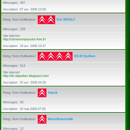
Messages
467
Inscription
07 avr. 2008 13:59
Rang, Nom d’utilisateur
Eric RIOULT
Messages
239
Site internet
http://citroensmpassion.free.fr/
Inscription
18 avr. 2008 10:47
Rang, Nom d’utilisateur
DS-ID Québec
Messages
613
Site internet
http://ds-idquebec.blogspot.com/
Inscription
25 avr. 2008 04:26
Rang, Nom d’utilisateur
franck
Messages
65
Inscription
20 mai 2008 07:50
Rang, Nom d’utilisateur
MonoBranche06
Messages
12