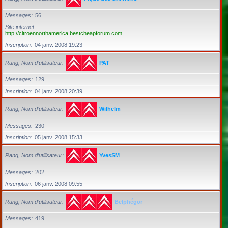
Messages
56
Site internet
http://citroennorthamerica.bestcheapforum.com
Inscription
04 janv. 2008 19:23
Rang, Nom d’utilisateur
PAT
Messages
129
Inscription
04 janv. 2008 20:39
Rang, Nom d’utilisateur
Wilhelm
Messages
230
Inscription
05 janv. 2008 15:33
Rang, Nom d’utilisateur
YvesSM
Messages
202
Inscription
06 janv. 2008 09:55
Rang, Nom d’utilisateur
Belphégor
Messages
419