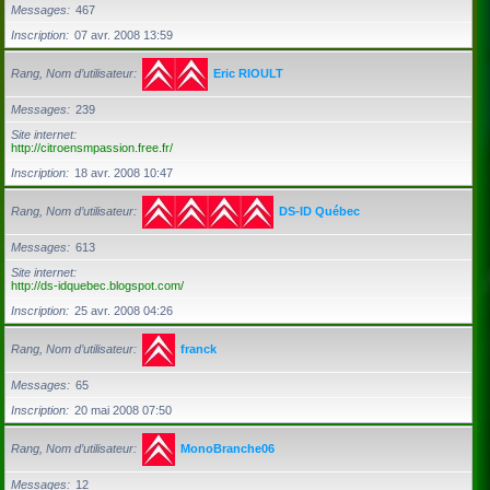
Messages
467
Inscription
07 avr. 2008 13:59
Rang, Nom d’utilisateur
Eric RIOULT
Messages
239
Site internet
http://citroensmpassion.free.fr/
Inscription
18 avr. 2008 10:47
Rang, Nom d’utilisateur
DS-ID Québec
Messages
613
Site internet
http://ds-idquebec.blogspot.com/
Inscription
25 avr. 2008 04:26
Rang, Nom d’utilisateur
franck
Messages
65
Inscription
20 mai 2008 07:50
Rang, Nom d’utilisateur
MonoBranche06
Messages
12