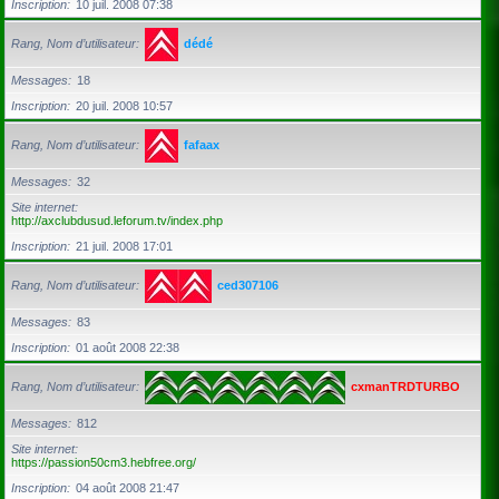
Inscription
10 juil. 2008 07:38
Rang, Nom d’utilisateur
dédé
Messages
18
Inscription
20 juil. 2008 10:57
Rang, Nom d’utilisateur
fafaax
Messages
32
Site internet
http://axclubdusud.leforum.tv/index.php
Inscription
21 juil. 2008 17:01
Rang, Nom d’utilisateur
ced307106
Messages
83
Inscription
01 août 2008 22:38
Rang, Nom d’utilisateur
cxmanTRDTURBO
Messages
812
Site internet
https://passion50cm3.hebfree.org/
Inscription
04 août 2008 21:47