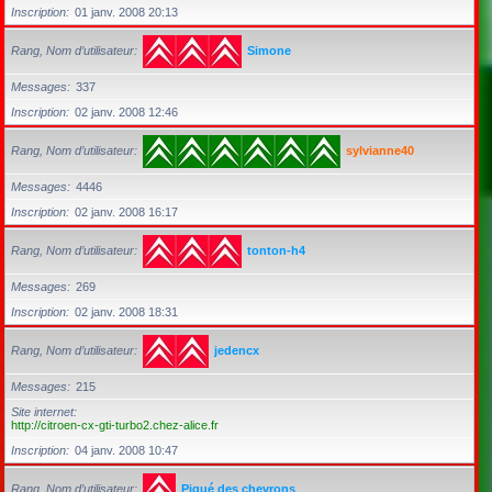
Inscription
01 janv. 2008 20:13
Rang, Nom d’utilisateur
Simone
Messages
337
Inscription
02 janv. 2008 12:46
Rang, Nom d’utilisateur
sylvianne40
Messages
4446
Inscription
02 janv. 2008 16:17
Rang, Nom d’utilisateur
tonton-h4
Messages
269
Inscription
02 janv. 2008 18:31
Rang, Nom d’utilisateur
jedencx
Messages
215
Site internet
http://citroen-cx-gti-turbo2.chez-alice.fr
Inscription
04 janv. 2008 10:47
Rang, Nom d’utilisateur
Piqué des chevrons