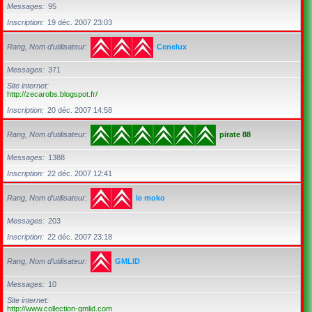
Messages
95
Inscription
19 déc. 2007 23:03
Rang, Nom d’utilisateur
Cenelux
Messages
371
Site internet
http://zecarobs.blogspot.fr/
Inscription
20 déc. 2007 14:58
Rang, Nom d’utilisateur
pirate 88
Messages
1388
Inscription
22 déc. 2007 12:41
Rang, Nom d’utilisateur
le moko
Messages
203
Inscription
22 déc. 2007 23:18
Rang, Nom d’utilisateur
GMLID
Messages
10
Site internet
http://www.collection-gmlid.com