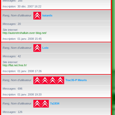
Messages
165
Inscription
30 déc. 2007 16:22
Rang, Nom d’utilisateur
katards
Messages
20
Site internet
http://autoretrohalluin.over-blog.net/
Inscription
01 janv. 2008 15:45
Rang, Nom d’utilisateur
Lolo
Messages
42
Site internet
http://flat.net.free.fr/
Inscription
01 janv. 2008 17:26
Rang, Nom d’utilisateur
Trac35-P Meuris
Messages
696
Inscription
01 janv. 2008 19:20
Rang, Nom d’utilisateur
7a1934
Messages
126