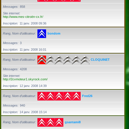
Messages
858
Site internet
http://www.mes-citroën-cx.fr/
Inscription
11 janv. 2008 09:36
Rang, Nom d’utilisateur
bondom
Messages
3
Inscription
11 janv. 2008 16:01
Rang, Nom d’utilisateur
CLOQUINET
Messages
4208
Site internet
http://2cvmoteur1.skyrock.com/
Inscription
12 janv. 2008 14:39
Rang, Nom d’utilisateur
Fred26
Messages
940
Inscription
14 janv. 2008 15:14
Rang, Nom d’utilisateur
gsantami8