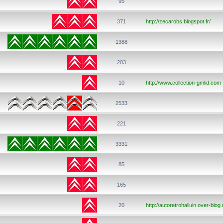
95
371
http://zecarobs.blogspot.fr/
1388
203
10
http://www.collection-gmlid.com
2533
221
3331
85
165
20
http://autoretrohalluin.over-blog.