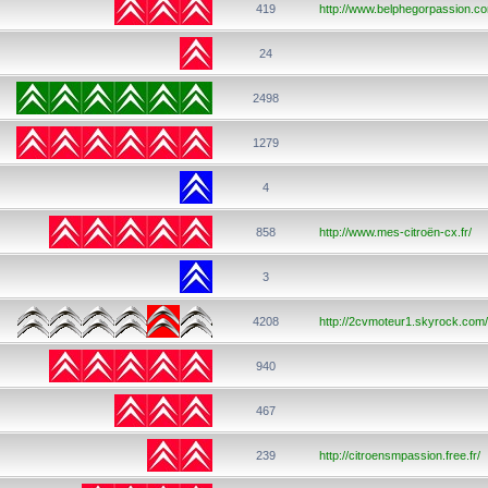
419
http://www.belphegorpassion.c
24
2498
1279
4
858
http://www.mes-citroën-cx.fr/
3
4208
http://2cvmoteur1.skyrock.com/
940
467
239
http://citroensmpassion.free.fr/