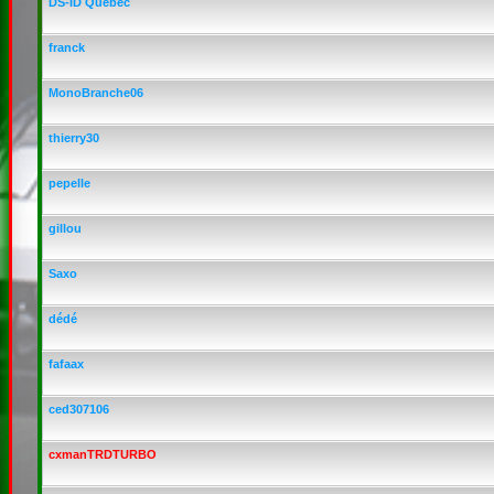
DS-ID Québec
franck
MonoBranche06
thierry30
pepelle
gillou
Saxo
dédé
fafaax
ced307106
cxmanTRDTURBO