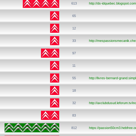
613
http://ds-idquebec.blogspot.com
65
12
33
http://mespassionsmecanik.chez-
97
11
55
http://livres-bernard-grand.simp
18
32
http://axclubdusud.leforum.tv/i
83
812
https://passion50cm3.hebfree.o