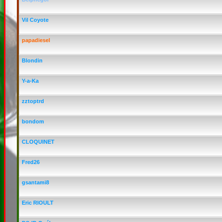
Vil Coyote
papadiesel
Blondin
Y-a-Ka
zztoptrd
bondom
CLOQUINET
Fred26
gsantami8
Eric RIOULT