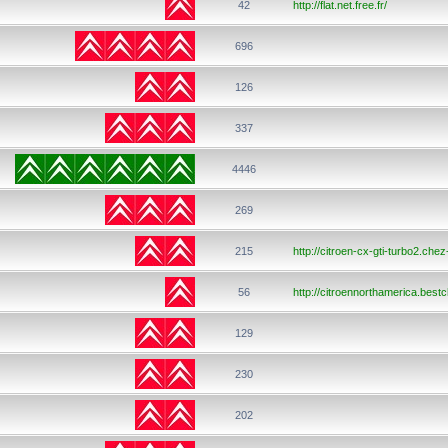
42
http://flat.net.free.fr/
696
126
337
4446
269
215
http://citroen-cx-gti-turbo2.chez-
56
http://citroennorthamerica.bes
129
230
202