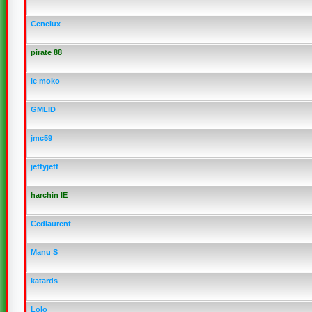
Cenelux
pirate 88
le moko
GMLID
jmc59
jeffyjeff
harchin IE
Cedlaurent
Manu S
katards
Lolo