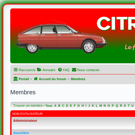
Raccourcis
Annuaire
FAQ
Nous contacter
Portail
Accueil du forum
Membres
Membres
Trouver un membre
•
Tous
A
B
C
D
E
F
G
H
I
J
K
L
M
N
O
P
Q
R
S
T
U
NOM D’UTILISATEUR
Administrateur
deuchline