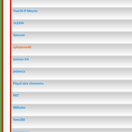
Trac35-P Meuris
7a1934
Simone
sylvianne40
tonton-h4
jedencx
Piqué des chevrons
PAT
Wilhelm
YvesSM
Belphégor