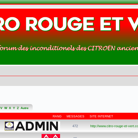
V
W
X
Y
Z
Autre
RANG
MESSAGES
SITE INTERNET
472
http://www.citro-rouge-et-vert.