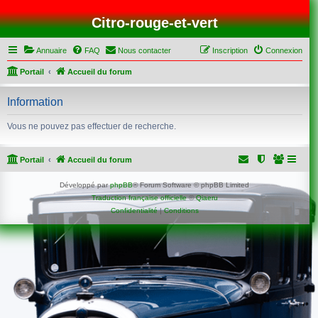
Citro-rouge-et-vert
Annuaire
FAQ
Nous contacter
Inscription
Connexion
Portail
Accueil du forum
Information
Vous ne pouvez pas effectuer de recherche.
Portail
Accueil du forum
Développé par
phpBB
® Forum Software © phpBB Limited
Traduction française officielle
©
Qiaeru
Confidentialité
|
Conditions