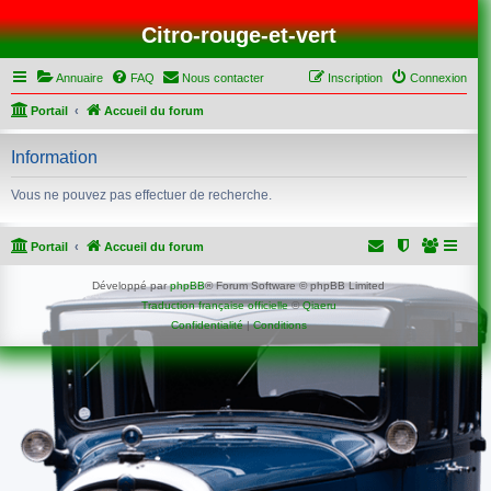
Citro-rouge-et-vert
Annuaire
FAQ
Nous contacter
Inscription
Connexion
Portail
Accueil du forum
Information
Vous ne pouvez pas effectuer de recherche.
Portail
Accueil du forum
Développé par
phpBB
® Forum Software © phpBB Limited
Traduction française officielle
©
Qiaeru
Confidentialité
|
Conditions