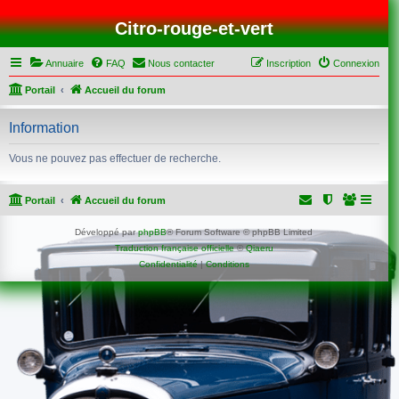
Citro-rouge-et-vert
Annuaire
FAQ
Nous contacter
Inscription
Connexion
Portail
Accueil du forum
Information
Vous ne pouvez pas effectuer de recherche.
Portail
Accueil du forum
Développé par
phpBB
® Forum Software © phpBB Limited
Traduction française officielle
©
Qiaeru
Confidentialité
|
Conditions