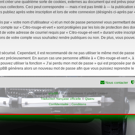
ment créer une quatrième sorte de cookies, externes au document qui est prévu pou
s collectons. Ceci peut correspondre — mais n’est pas limité à — la publication de
s publiez après votre inscription et lors de votre connexion (désignés ci-après par
s par « votre nom d’utilisateur ») et un mot de passe personnel vous permettant d
 compte sur « Citro-rouge-et-vert » sont protégées par les lois de protection des d
de votre adresse de courriel requis par « Citro-rouge-et-vert » durant votre inscripti
tions de votre compte vous souhaitez rendre publiques ou non. De plus, vous pouvez
soit sécurisé. Cependant, il est recommandé de ne pas utiliser le même mot de passe s
ervez précieusement. En aucun cas une personne affiliée à « Citro-rouge-et-vert »,
pouvez utiliser la fonction « J’ai perdu mon mot de passe » qui est proposée par d
el phpBB générera alors un nouveau mot de passe afin que vous puissiez reprendre le
Nous contacter
Développé par
phpBB
® Forum Software © phpBB Limited
Traduction française officielle
©
Qiaeru
Confidentialité
|
Conditions