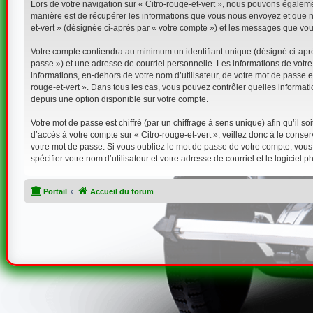
Lors de votre navigation sur « Citro-rouge-et-vert », nous pouvons égale
manière est de récupérer les informations que vous nous envoyez et que nou
et-vert » (désignée ci-après par « votre compte ») et les messages que vou
Votre compte contiendra au minimum un identifiant unique (désigné ci-aprè
passe ») et une adresse de courriel personnelle. Les informations de votre
informations, en-dehors de votre nom d’utilisateur, de votre mot de passe et 
rouge-et-vert ». Dans tous les cas, vous pouvez contrôler quelles informa
depuis une option disponible sur votre compte.
Votre mot de passe est chiffré (par un chiffrage à sens unique) afin qu’il 
d’accès à votre compte sur « Citro-rouge-et-vert », veillez donc à le cons
votre mot de passe. Si vous oubliez le mot de passe de votre compte, vous 
spécifier votre nom d’utilisateur et votre adresse de courriel et le logici
Portail
Accueil du forum