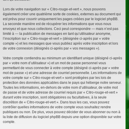
Lors de votre navigation sur « Citro-rouge-et-vert », nous pouvons
également créer une quatrième sorte de cookies, externes au document qui
est prévu pour couvrir uniquement les pages créées par le logiciel phpBB.
La seconde manière est de récupérer les informations que vous nous
envoyez et que nous collectons. Ceci peut correspondre — mais n’est pas
limité à — la publication de messages en tant qu’utilisateur anonyme,
l’inscription sur « Citro-rouge-et-vert » (désignée ci-après par « votre
compte ») et les messages que vous publiez après votre inscription et lors
de votre connexion (désignés ci-après par « vos messages »).
Votre compte contiendra au minimum un identifiant unique (désigné ci-après
par « votre nom d’utilisateur ») et un mot de passe personnel vous
permettant de vous connecter à votre compte (désigné ci-après par « votre
mot de passe ») et une adresse de courriel personnelle. Les informations de
votre compte sur « Citro-rouge-et-vert » sont protégées par les lois de
protection des données applicables dans le pays qui héberge notre serveur.
Toutes les informations, en-dehors de votre nom d’utilisateur, de votre mot
de passe et de votre adresse de courriel requis par « Citro-rouge-et-vert »
durant votre inscription, sont obligatoires ou facultatives, à la seule
discrétion de « Citro-rouge-et-vert ». Dans tous les cas, vous pouvez
contrôler quelles informations de votre compte vous souhaitez rendre
publiques ou non. De plus, vous pouvez décider de vous abonner ou non à
la liste de diffusion du logiciel phpBB depuis une option disponible sur votre
compte.