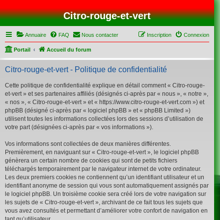
Citro-rouge-et-vert
Annuaire
FAQ
Nous contacter
Inscription
Connexion
Portail
Accueil du forum
Citro-rouge-et-vert - Politique de confidentialité
Cette politique de confidentialité explique en détail comment « Citro-rouge-
et-vert » et ses partenaires affiliés (désignés ci-après par « nous », « notre »,
« nos », « Citro-rouge-et-vert » et « https://www.citro-rouge-et-vert.com ») et
phpBB (désigné ci-après par « logiciel phpBB » et « phpBB Limited »)
utilisent toutes les informations collectées lors des sessions d’utilisation de
votre part (désignées ci-après par « vos informations »).
Vos informations sont collectées de deux manières différentes.
Premièrement, en naviguant sur « Citro-rouge-et-vert », le logiciel phpBB
génèrera un certain nombre de cookies qui sont de petits fichiers
téléchargés temporairement par le navigateur internet de votre ordinateur.
Les deux premiers cookies ne contiennent qu’un identifiant utilisateur et un
identifiant anonyme de session qui vous sont automatiquement assignés par
le logiciel phpBB. Un troisième cookie sera créé lors de votre navigation sur
les sujets de « Citro-rouge-et-vert », archivant de ce fait tous les sujets que
vous avez consultés et permettant d’améliorer votre confort de navigation en
tant qu’utilisateur.