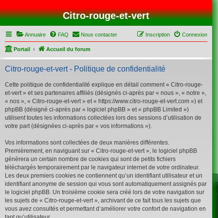
Citro-rouge-et-vert
Annuaire
FAQ
Nous contacter
Inscription
Connexion
Portail
Accueil du forum
Citro-rouge-et-vert - Politique de confidentialité
Cette politique de confidentialité explique en détail comment « Citro-rouge-
et-vert » et ses partenaires affiliés (désignés ci-après par « nous », « notre »,
« nos », « Citro-rouge-et-vert » et « https://www.citro-rouge-et-vert.com ») et
phpBB (désigné ci-après par « logiciel phpBB » et « phpBB Limited »)
utilisent toutes les informations collectées lors des sessions d’utilisation de
votre part (désignées ci-après par « vos informations »).
Vos informations sont collectées de deux manières différentes.
Premièrement, en naviguant sur « Citro-rouge-et-vert », le logiciel phpBB
génèrera un certain nombre de cookies qui sont de petits fichiers
téléchargés temporairement par le navigateur internet de votre ordinateur.
Les deux premiers cookies ne contiennent qu’un identifiant utilisateur et un
identifiant anonyme de session qui vous sont automatiquement assignés par
le logiciel phpBB. Un troisième cookie sera créé lors de votre navigation sur
les sujets de « Citro-rouge-et-vert », archivant de ce fait tous les sujets que
vous avez consultés et permettant d’améliorer votre confort de navigation en
tant qu’utilisateur.