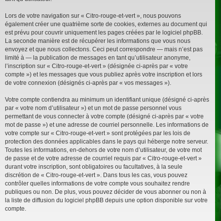
Lors de votre navigation sur « Citro-rouge-et-vert », nous pouvons
également créer une quatrième sorte de cookies, externes au document qui
est prévu pour couvrir uniquement les pages créées par le logiciel phpBB.
La seconde manière est de récupérer les informations que vous nous
envoyez et que nous collectons. Ceci peut correspondre — mais n’est pas
limité à — la publication de messages en tant qu’utilisateur anonyme,
l’inscription sur « Citro-rouge-et-vert » (désignée ci-après par « votre
compte ») et les messages que vous publiez après votre inscription et lors
de votre connexion (désignés ci-après par « vos messages »).
Votre compte contiendra au minimum un identifiant unique (désigné ci-après
par « votre nom d’utilisateur ») et un mot de passe personnel vous
permettant de vous connecter à votre compte (désigné ci-après par « votre
mot de passe ») et une adresse de courriel personnelle. Les informations de
votre compte sur « Citro-rouge-et-vert » sont protégées par les lois de
protection des données applicables dans le pays qui héberge notre serveur.
Toutes les informations, en-dehors de votre nom d’utilisateur, de votre mot
de passe et de votre adresse de courriel requis par « Citro-rouge-et-vert »
durant votre inscription, sont obligatoires ou facultatives, à la seule
discrétion de « Citro-rouge-et-vert ». Dans tous les cas, vous pouvez
contrôler quelles informations de votre compte vous souhaitez rendre
publiques ou non. De plus, vous pouvez décider de vous abonner ou non à
la liste de diffusion du logiciel phpBB depuis une option disponible sur votre
compte.