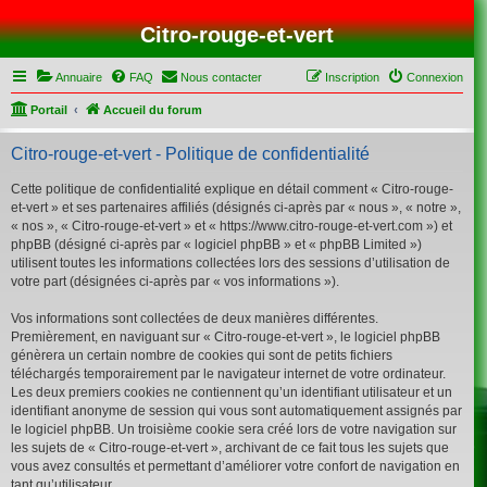
Citro-rouge-et-vert
Annuaire
FAQ
Nous contacter
Inscription
Connexion
Portail
Accueil du forum
Citro-rouge-et-vert - Politique de confidentialité
Cette politique de confidentialité explique en détail comment « Citro-rouge-
et-vert » et ses partenaires affiliés (désignés ci-après par « nous », « notre »,
« nos », « Citro-rouge-et-vert » et « https://www.citro-rouge-et-vert.com ») et
phpBB (désigné ci-après par « logiciel phpBB » et « phpBB Limited »)
utilisent toutes les informations collectées lors des sessions d’utilisation de
votre part (désignées ci-après par « vos informations »).
Vos informations sont collectées de deux manières différentes.
Premièrement, en naviguant sur « Citro-rouge-et-vert », le logiciel phpBB
génèrera un certain nombre de cookies qui sont de petits fichiers
téléchargés temporairement par le navigateur internet de votre ordinateur.
Les deux premiers cookies ne contiennent qu’un identifiant utilisateur et un
identifiant anonyme de session qui vous sont automatiquement assignés par
le logiciel phpBB. Un troisième cookie sera créé lors de votre navigation sur
les sujets de « Citro-rouge-et-vert », archivant de ce fait tous les sujets que
vous avez consultés et permettant d’améliorer votre confort de navigation en
tant qu’utilisateur.