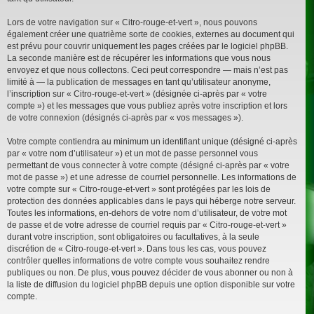
Lors de votre navigation sur « Citro-rouge-et-vert », nous pouvons
également créer une quatrième sorte de cookies, externes au document qui
est prévu pour couvrir uniquement les pages créées par le logiciel phpBB.
La seconde manière est de récupérer les informations que vous nous
envoyez et que nous collectons. Ceci peut correspondre — mais n’est pas
limité à — la publication de messages en tant qu’utilisateur anonyme,
l’inscription sur « Citro-rouge-et-vert » (désignée ci-après par « votre
compte ») et les messages que vous publiez après votre inscription et lors
de votre connexion (désignés ci-après par « vos messages »).
Votre compte contiendra au minimum un identifiant unique (désigné ci-après
par « votre nom d’utilisateur ») et un mot de passe personnel vous
permettant de vous connecter à votre compte (désigné ci-après par « votre
mot de passe ») et une adresse de courriel personnelle. Les informations de
votre compte sur « Citro-rouge-et-vert » sont protégées par les lois de
protection des données applicables dans le pays qui héberge notre serveur.
Toutes les informations, en-dehors de votre nom d’utilisateur, de votre mot
de passe et de votre adresse de courriel requis par « Citro-rouge-et-vert »
durant votre inscription, sont obligatoires ou facultatives, à la seule
discrétion de « Citro-rouge-et-vert ». Dans tous les cas, vous pouvez
contrôler quelles informations de votre compte vous souhaitez rendre
publiques ou non. De plus, vous pouvez décider de vous abonner ou non à
la liste de diffusion du logiciel phpBB depuis une option disponible sur votre
compte.