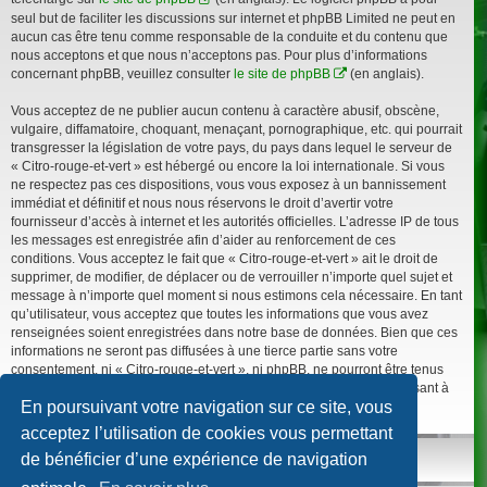
seul but de faciliter les discussions sur internet et phpBB Limited ne peut en
aucun cas être tenu comme responsable de la conduite et du contenu que
nous acceptons et que nous n’acceptons pas. Pour plus d’informations
concernant phpBB, veuillez consulter
le site de phpBB
(en anglais).
Vous acceptez de ne publier aucun contenu à caractère abusif, obscène,
vulgaire, diffamatoire, choquant, menaçant, pornographique, etc. qui pourrait
transgresser la législation de votre pays, du pays dans lequel le serveur de
« Citro-rouge-et-vert » est hébergé ou encore la loi internationale. Si vous
ne respectez pas ces dispositions, vous vous exposez à un bannissement
immédiat et définitif et nous nous réservons le droit d’avertir votre
fournisseur d’accès à internet et les autorités officielles. L’adresse IP de tous
les messages est enregistrée afin d’aider au renforcement de ces
conditions. Vous acceptez le fait que « Citro-rouge-et-vert » ait le droit de
supprimer, de modifier, de déplacer ou de verrouiller n’importe quel sujet et
message à n’importe quel moment si nous estimons cela nécessaire. En tant
qu’utilisateur, vous acceptez que toutes les informations que vous avez
renseignées soient enregistrées dans notre base de données. Bien que ces
informations ne seront pas diffusées à une tierce partie sans votre
consentement, ni « Citro-rouge-et-vert », ni phpBB, ne pourront être tenus
comme responsables en cas de tentative de piratage informatique visant à
En poursuivant votre navigation sur ce site, vous
compromettre vos données.
acceptez l’utilisation de cookies vous permettant
de bénéficier d’une expérience de navigation