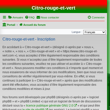
Citro-rouge-et-vert
Annuaire
FAQ
Nous contacter
Connexion
Portail
Accueil du forum
Langue :
Citro-rouge-et-vert - Inscription
En accédant à « Citro-rouge-et-vert » (désigné ci-après par « nous »,
« notre », « nos », « Citro-rouge-et-vert » et « https://www.citro-rouge-et-
vert.com »), vous acceptez d’être légalement responsable des conditions
suivantes. Si vous n’acceptez pas d’être légalement responsable de toutes
les conditions suivantes, veuillez ne pas utiliser et accéder à « Citro-rouge-
et-vert ». Nous pouvons modifier ces conditions à n’importe quel moment et
nous essaierons de vous informer de ces modifications, bien que nous vous
conseillons de vérifier régulièrement par vous-même. En effet, si vous
continuez à participer à « Citro-rouge-et-vert » après que des modifications
aient été effectuées, vous acceptez d’être légalement responsable des
conditions modifiées et mises à jour.
Nos forums sont développés par phpBB (désignés ci-après par « logiciel
phpBB » et « phpBB Limited ») qui est un logiciel de forum de discussions
déclaré sous la «
licence publique générale GNU 2.0
» et qui peut être
téléchargé sur
le site de phpBB
(en anglais). Le logiciel phpBB a pour