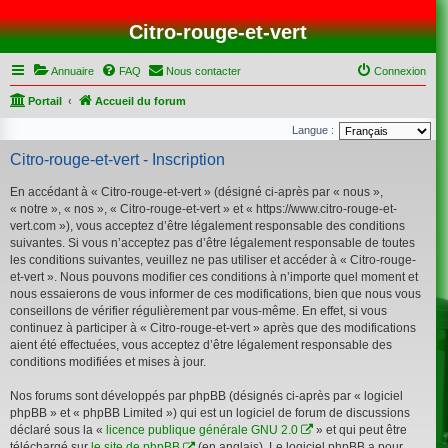
Citro-rouge-et-vert
Annuaire
FAQ
Nous contacter
Connexion
Portail
Accueil du forum
Langue :
Citro-rouge-et-vert - Inscription
En accédant à « Citro-rouge-et-vert » (désigné ci-après par « nous »,
« notre », « nos », « Citro-rouge-et-vert » et « https://www.citro-rouge-et-
vert.com »), vous acceptez d’être légalement responsable des conditions
suivantes. Si vous n’acceptez pas d’être légalement responsable de toutes
les conditions suivantes, veuillez ne pas utiliser et accéder à « Citro-rouge-
et-vert ». Nous pouvons modifier ces conditions à n’importe quel moment et
nous essaierons de vous informer de ces modifications, bien que nous vous
conseillons de vérifier régulièrement par vous-même. En effet, si vous
continuez à participer à « Citro-rouge-et-vert » après que des modifications
aient été effectuées, vous acceptez d’être légalement responsable des
conditions modifiées et mises à jour.
Nos forums sont développés par phpBB (désignés ci-après par « logiciel
phpBB » et « phpBB Limited ») qui est un logiciel de forum de discussions
déclaré sous la «
licence publique générale GNU 2.0
» et qui peut être
téléchargé sur
le site de phpBB
(en anglais). Le logiciel phpBB a pour