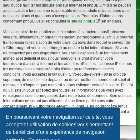
seul but de faciliter les discussions sur internet et phpBB Limited ne peut en
aucun cas être tenu comme responsable de la conduite et du contenu que
nous acceptons et que nous n’acceptons pas. Pour plus d’informations
concernant phpBB, veuillez consulter
le site de phpBB
(en anglais).
Vous acceptez de ne publier aucun contenu à caractère abusif, obscène,
vulgaire, diffamatoire, choquant, menaçant, pornographique, etc. qui pourrait
transgresser la législation de votre pays, du pays dans lequel le serveur de
« Citro-rouge-et-vert » est hébergé ou encore la loi internationale. Si vous
ne respectez pas ces dispositions, vous vous exposez à un bannissement
immédiat et définitif et nous nous réservons le droit d’avertir votre
fournisseur d’accès à internet et les autorités officielles. L’adresse IP de tous
les messages est enregistrée afin d’aider au renforcement de ces
conditions. Vous acceptez le fait que « Citro-rouge-et-vert » ait le droit de
supprimer, de modifier, de déplacer ou de verrouiller n’importe quel sujet et
message à n’importe quel moment si nous estimons cela nécessaire. En tant
qu’utilisateur, vous acceptez que toutes les informations que vous avez
renseignées soient enregistrées dans notre base de données. Bien que ces
informations ne seront pas diffusées à une tierce partie sans votre
consentement, ni « Citro-rouge-et-vert », ni phpBB, ne pourront être tenus
comme responsables en cas de tentative de piratage informatique visant à
En poursuivant votre navigation sur ce site, vous
compromettre vos données.
acceptez l’utilisation de cookies vous permettant
de bénéficier d’une expérience de navigation