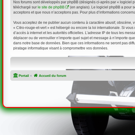
Nos forums sont développés par phpBB (désignés ci-après par « logiciel ph
téléchargé sur
le site de phpBB
(en anglais). Le logiciel phpBB a pour s
acceptons et que nous n’acceptons pas. Pour plus d’informations concerna
Vous acceptez de ne publier aucun contenu à caractère abusif, obscène, vul
« Citro-rouge-et-vert » est hébergé ou encore la loi internationale. Si vou
d’accès à internet et les autorités officielles. L’adresse IP de tous les mes
déplacer ou de verrouiller n’importe quel sujet et message à n’importe que
dans notre base de données. Bien que ces informations ne seront pas diffu
piratage informatique visant à compromettre vos données.
Portail
Accueil du forum