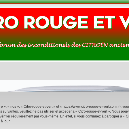
re », « nos », « Citro-rouge-et-vert » et « https://www.citro-rouge-et-vert.com »), v
 suivantes, veuillez ne pas utiliser et accéder à « Citro-rouge-et-vert ». Nous po
rifier régulièrement par vous-même. En effet, si vous continuez à participer à « Ci
à jour.