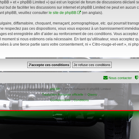
pBB » et « phpBB Limited ») qui est un logiciel de forum de discussions déclaré s
eul but de faciliter les discussions sur internet et phpBB Limited ne peut en aucu
nt phpBB, veuillez consulter
le site de phpBB
(en anglais).
gaire, diffamatoire, choquant, menaçant, pornographique, etc. qui pourrait transgre
s ne respectez pas ces dispositions, vous vous exposez à un bannissement immédiat et
sages est enregistrée afin d’aider au renforcement de ces conditions. Vous acceptez le
l moment si nous estimons cela nécessaire. En tant qu’utilisateur, vous acceptez 
sées à une tierce partie sans votre consentement, ni « Citro-rouge-et-vert », ni p
Nous contacter
Développé par
phpBB
® Forum Software © phpBB Limited
Traduction française officielle
©
Qiaeru
Confidentialité
|
Conditions