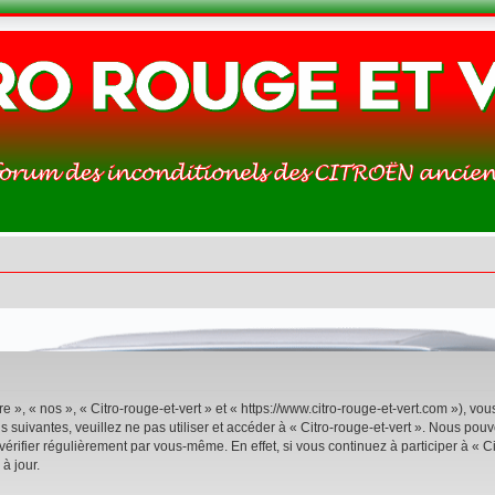
re », « nos », « Citro-rouge-et-vert » et « https://www.citro-rouge-et-vert.com »), v
 suivantes, veuillez ne pas utiliser et accéder à « Citro-rouge-et-vert ». Nous po
rifier régulièrement par vous-même. En effet, si vous continuez à participer à « Ci
à jour.