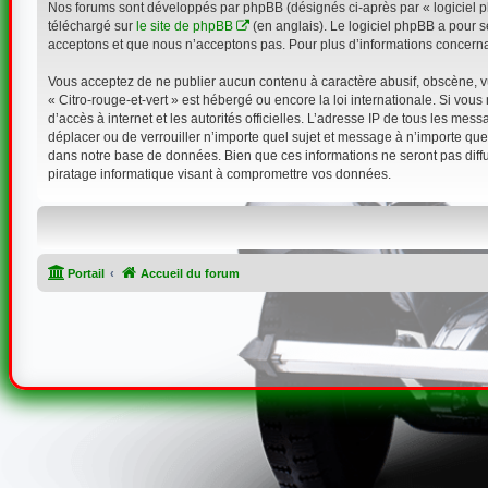
Nos forums sont développés par phpBB (désignés ci-après par « logiciel ph
téléchargé sur
le site de phpBB
(en anglais). Le logiciel phpBB a pour s
acceptons et que nous n’acceptons pas. Pour plus d’informations concerna
Vous acceptez de ne publier aucun contenu à caractère abusif, obscène, vul
« Citro-rouge-et-vert » est hébergé ou encore la loi internationale. Si vou
d’accès à internet et les autorités officielles. L’adresse IP de tous les mes
déplacer ou de verrouiller n’importe quel sujet et message à n’importe que
dans notre base de données. Bien que ces informations ne seront pas diffu
piratage informatique visant à compromettre vos données.
Portail
Accueil du forum