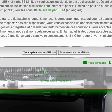
pBB » et « phpBB Limited ») qui est un logiciel de forum de discussions déclaré s
eul but de faciliter les discussions sur internet et phpBB Limited ne peut en aucu
nt phpBB, veuillez consulter
le site de phpBB
(en anglais).
gaire, diffamatoire, choquant, menaçant, pornographique, etc. qui pourrait transgre
s ne respectez pas ces dispositions, vous vous exposez à un bannissement immédiat et
sages est enregistrée afin d’aider au renforcement de ces conditions. Vous acceptez le
l moment si nous estimons cela nécessaire. En tant qu’utilisateur, vous acceptez 
sées à une tierce partie sans votre consentement, ni « Citro-rouge-et-vert », ni p
Nous contacter
Développé par
phpBB
® Forum Software © phpBB Limited
Traduction française officielle
©
Qiaeru
Confidentialité
|
Conditions