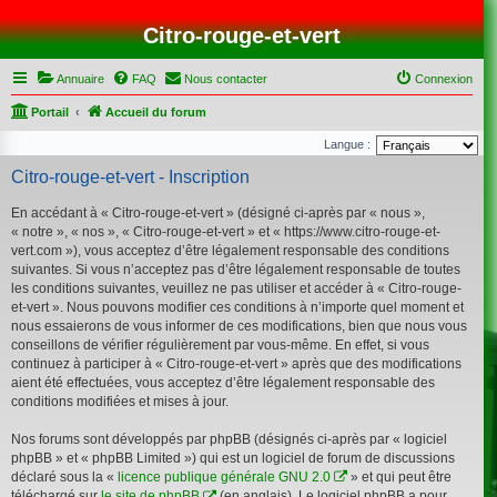
Citro-rouge-et-vert
Annuaire
FAQ
Nous contacter
Connexion
Portail
Accueil du forum
Langue :
Citro-rouge-et-vert - Inscription
En accédant à « Citro-rouge-et-vert » (désigné ci-après par « nous »,
« notre », « nos », « Citro-rouge-et-vert » et « https://www.citro-rouge-et-
vert.com »), vous acceptez d’être légalement responsable des conditions
suivantes. Si vous n’acceptez pas d’être légalement responsable de toutes
les conditions suivantes, veuillez ne pas utiliser et accéder à « Citro-rouge-
et-vert ». Nous pouvons modifier ces conditions à n’importe quel moment et
nous essaierons de vous informer de ces modifications, bien que nous vous
conseillons de vérifier régulièrement par vous-même. En effet, si vous
continuez à participer à « Citro-rouge-et-vert » après que des modifications
aient été effectuées, vous acceptez d’être légalement responsable des
conditions modifiées et mises à jour.
Nos forums sont développés par phpBB (désignés ci-après par « logiciel
phpBB » et « phpBB Limited ») qui est un logiciel de forum de discussions
déclaré sous la «
licence publique générale GNU 2.0
» et qui peut être
téléchargé sur
le site de phpBB
(en anglais). Le logiciel phpBB a pour