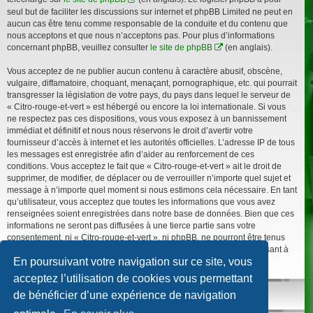
seul but de faciliter les discussions sur internet et phpBB Limited ne peut en
aucun cas être tenu comme responsable de la conduite et du contenu que
nous acceptons et que nous n’acceptons pas. Pour plus d’informations
concernant phpBB, veuillez consulter
le site de phpBB
(en anglais).
Vous acceptez de ne publier aucun contenu à caractère abusif, obscène,
vulgaire, diffamatoire, choquant, menaçant, pornographique, etc. qui pourrait
transgresser la législation de votre pays, du pays dans lequel le serveur de
« Citro-rouge-et-vert » est hébergé ou encore la loi internationale. Si vous
ne respectez pas ces dispositions, vous vous exposez à un bannissement
immédiat et définitif et nous nous réservons le droit d’avertir votre
fournisseur d’accès à internet et les autorités officielles. L’adresse IP de tous
les messages est enregistrée afin d’aider au renforcement de ces
conditions. Vous acceptez le fait que « Citro-rouge-et-vert » ait le droit de
supprimer, de modifier, de déplacer ou de verrouiller n’importe quel sujet et
message à n’importe quel moment si nous estimons cela nécessaire. En tant
qu’utilisateur, vous acceptez que toutes les informations que vous avez
renseignées soient enregistrées dans notre base de données. Bien que ces
informations ne seront pas diffusées à une tierce partie sans votre
consentement, ni « Citro-rouge-et-vert », ni phpBB, ne pourront être tenus
comme responsables en cas de tentative de piratage informatique visant à
En poursuivant votre navigation sur ce site, vous
compromettre vos données.
acceptez l’utilisation de cookies vous permettant
de bénéficier d’une expérience de navigation