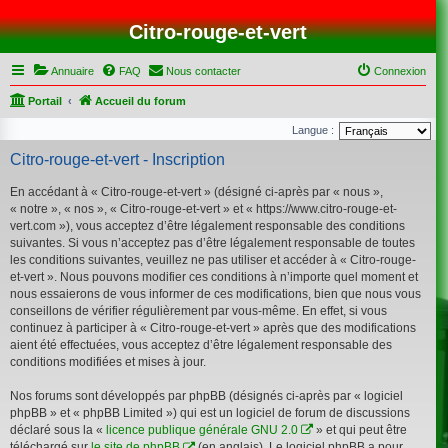
Citro-rouge-et-vert
Annuaire
FAQ
Nous contacter
Connexion
Portail
Accueil du forum
Langue :
Citro-rouge-et-vert - Inscription
En accédant à « Citro-rouge-et-vert » (désigné ci-après par « nous »,
« notre », « nos », « Citro-rouge-et-vert » et « https://www.citro-rouge-et-
vert.com »), vous acceptez d’être légalement responsable des conditions
suivantes. Si vous n’acceptez pas d’être légalement responsable de toutes
les conditions suivantes, veuillez ne pas utiliser et accéder à « Citro-rouge-
et-vert ». Nous pouvons modifier ces conditions à n’importe quel moment et
nous essaierons de vous informer de ces modifications, bien que nous vous
conseillons de vérifier régulièrement par vous-même. En effet, si vous
continuez à participer à « Citro-rouge-et-vert » après que des modifications
aient été effectuées, vous acceptez d’être légalement responsable des
conditions modifiées et mises à jour.
Nos forums sont développés par phpBB (désignés ci-après par « logiciel
phpBB » et « phpBB Limited ») qui est un logiciel de forum de discussions
déclaré sous la «
licence publique générale GNU 2.0
» et qui peut être
téléchargé sur
le site de phpBB
(en anglais). Le logiciel phpBB a pour