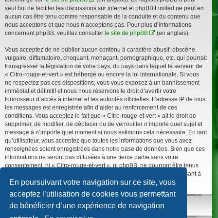
seul but de faciliter les discussions sur internet et phpBB Limited ne peut en
aucun cas être tenu comme responsable de la conduite et du contenu que
nous acceptons et que nous n’acceptons pas. Pour plus d’informations
concernant phpBB, veuillez consulter
le site de phpBB
(en anglais).
Vous acceptez de ne publier aucun contenu à caractère abusif, obscène,
vulgaire, diffamatoire, choquant, menaçant, pornographique, etc. qui pourrait
transgresser la législation de votre pays, du pays dans lequel le serveur de
« Citro-rouge-et-vert » est hébergé ou encore la loi internationale. Si vous
ne respectez pas ces dispositions, vous vous exposez à un bannissement
immédiat et définitif et nous nous réservons le droit d’avertir votre
fournisseur d’accès à internet et les autorités officielles. L’adresse IP de tous
les messages est enregistrée afin d’aider au renforcement de ces
conditions. Vous acceptez le fait que « Citro-rouge-et-vert » ait le droit de
supprimer, de modifier, de déplacer ou de verrouiller n’importe quel sujet et
message à n’importe quel moment si nous estimons cela nécessaire. En tant
qu’utilisateur, vous acceptez que toutes les informations que vous avez
renseignées soient enregistrées dans notre base de données. Bien que ces
informations ne seront pas diffusées à une tierce partie sans votre
consentement, ni « Citro-rouge-et-vert », ni phpBB, ne pourront être tenus
comme responsables en cas de tentative de piratage informatique visant à
En poursuivant votre navigation sur ce site, vous
compromettre vos données.
acceptez l’utilisation de cookies vous permettant
de bénéficier d’une expérience de navigation