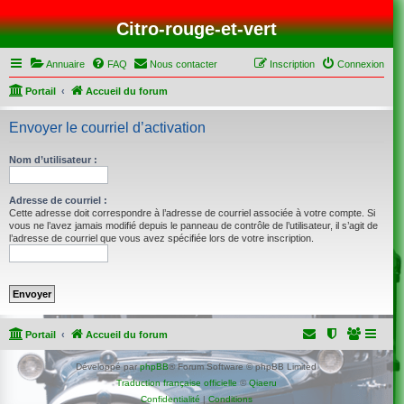
Citro-rouge-et-vert
Annuaire
FAQ
Nous contacter
Inscription
Connexion
Portail
Accueil du forum
Envoyer le courriel d’activation
Nom d’utilisateur :
Adresse de courriel :
Cette adresse doit correspondre à l’adresse de courriel associée à votre compte. Si
vous ne l’avez jamais modifié depuis le panneau de contrôle de l’utilisateur, il s’agit de
l’adresse de courriel que vous avez spécifiée lors de votre inscription.
Portail
Accueil du forum
Développé par
phpBB
® Forum Software © phpBB Limited
Traduction française officielle
©
Qiaeru
Confidentialité
|
Conditions